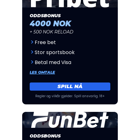
ODDSBONUS
4000 NOK
+ 500 NOK RELOAD
Free bet
Stor sportsbook
Betal med Visa
LES OMTALE
SPILL NÅ
Regler og vilkår gjelder. Spill ansvarlig. 18+
ODDSBONUS