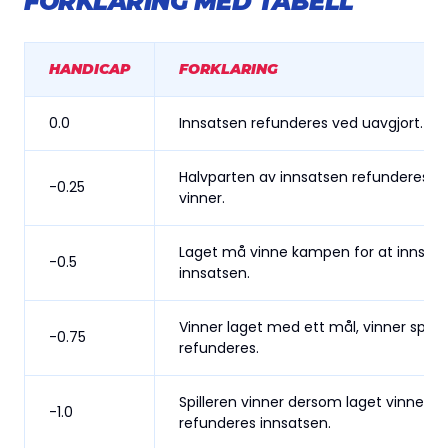
FORKLARING MED TABELL
HANDICAP
FORKLARING
0.0
Innsatsen refunderes ved uavgjort. Spi
Halvparten av innsatsen refunderes ved
-0.25
vinner.
Laget må vinne kampen for at innsatsen 
-0.5
innsatsen.
Vinner laget med ett mål, vinner spill
-0.75
refunderes.
Spilleren vinner dersom laget vinner 
-1.0
refunderes innsatsen.