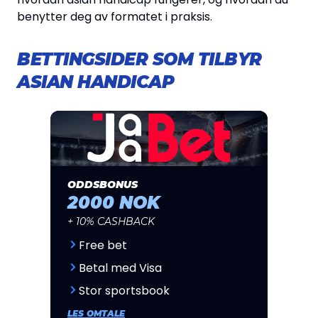
benytter deg av formatet i praksis.
BETTINGSIDER SOM TILBYR
ASIAN HANDICAP
ODDSBONUS
2000 NOK
+ 10% CASHBACK
Free bet
Betal med Visa
Stor sportsbook
LES OMTALE