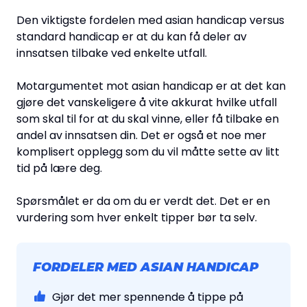
Den viktigste fordelen med asian handicap versus
standard handicap er at du kan få deler av
innsatsen tilbake ved enkelte utfall.
Motargumentet mot asian handicap er at det kan
gjøre det vanskeligere å vite akkurat hvilke utfall
som skal til for at du skal vinne, eller få tilbake en
andel av innsatsen din. Det er også et noe mer
komplisert opplegg som du vil måtte sette av litt
tid på lære deg.
Spørsmålet er da om du er verdt det. Det er en
vurdering som hver enkelt tipper bør ta selv.
FORDELER MED ASIAN HANDICAP
Gjør det mer spennende å tippe på