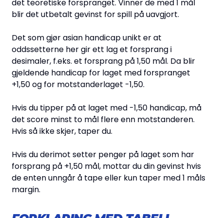
det teoretiske forspranget. Vinner de med 1 mål
blir det utbetalt gevinst for spill på uavgjort.
Det som gjør asian handicap unikt er at
oddssetterne her gir ett lag et forsprang i
desimaler, f.eks. et forsprang på 1,50 mål. Da blir
gjeldende handicap for laget med forspranget
+1,50 og for motstanderlaget -1,50.
Hvis du tipper på at laget med -1,50 handicap, må
det score minst to mål flere enn motstanderen.
Hvis så ikke skjer, taper du.
Hvis du derimot setter penger på laget som har
forsprang på +1,50 mål, mottar du din gevinst hvis
de enten unngår å tape eller kun taper med 1 måls
margin.