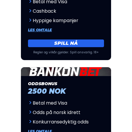
Betal med Visa
Cashback
Hyppige kampanjer
LES OMTALE
SPILL NÅ
Regler og vilkår gjelder. Spill ansvarlig. 18+
ODDSBONUS
2500 NOK
Betal med Visa
Odds på norsk idrett
Konkurransedyktig odds
LES OMTALE