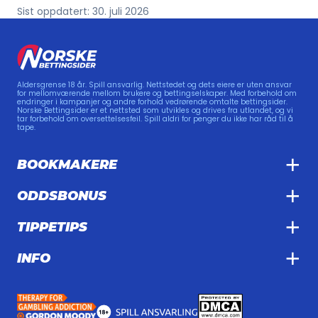
Sist oppdatert: 30. juli 2026
Aldersgrense 18 år. Spill ansvarlig. Nettstedet og dets eiere er uten ansvar
for mellomværende mellom brukere og bettingselskaper. Med forbehold om
endringer i kampanjer og andre forhold vedrørende omtalte bettingsider.
Norske Bettingsider er et nettsted som utvikles og drives fra utlandet, og vi
tar forbehold om oversettelsesfeil. Spill aldri for penger du ikke har råd til å
tape.
BOOKMAKERE
ODDSBONUS
TIPPETIPS
INFO