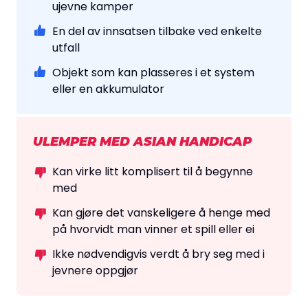
ujevne kamper
En del av innsatsen tilbake ved enkelte
utfall
Objekt som kan plasseres i et system
eller en akkumulator
ULEMPER MED ASIAN HANDICAP
Kan virke litt komplisert til å begynne
med
Kan gjøre det vanskeligere å henge med
på hvorvidt man vinner et spill eller ei
Ikke nødvendigvis verdt å bry seg med i
jevnere oppgjør