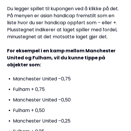
Du legger spillet til kupongen ved å klikke på det.
På menyen er asian handicap fremstilt som en
liste hvor du ser handicap oppført som – eller +.
Plusstegnet indikerer at laget spiller med fordel,
minustegnet at det motsatte laget gjør det.
For eksempel i en kamp mellom Manchester
United og Fulham, vil du kunne tippe på
objekter som:
Manchester United –0,75
Fulham + 0,75
Manchester United –0,50
Fulham + 0,50
Manchester United –0,25