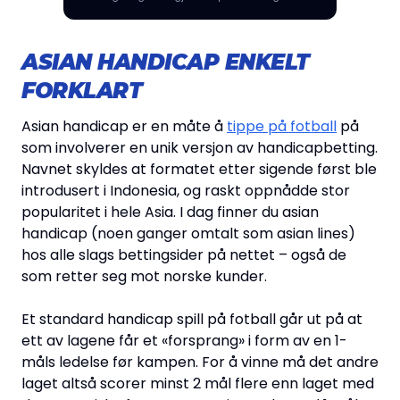
ASIAN HANDICAP ENKELT
FORKLART
Asian handicap er en måte å
tippe på fotball
på
som involverer en unik versjon av handicapbetting.
Navnet skyldes at formatet etter sigende først ble
introdusert i Indonesia, og raskt oppnådde stor
popularitet i hele Asia. I dag finner du asian
handicap (noen ganger omtalt som asian lines)
hos alle slags bettingsider på nettet – også de
som retter seg mot norske kunder.
Et standard handicap spill på fotball går ut på at
ett av lagene får et «forsprang» i form av en 1-
måls ledelse før kampen. For å vinne må det andre
laget altså scorer minst 2 mål flere enn laget med