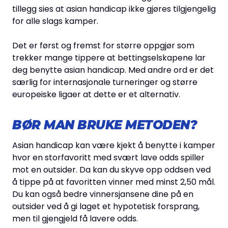
tillegg sies at asian handicap ikke gjøres tilgjengelig
for alle slags kamper.
Det er først og fremst for større oppgjør som
trekker mange tippere at bettingselskapene lar
deg benytte asian handicap. Med andre ord er det
særlig for internasjonale turneringer og større
europeiske ligaer at dette er et alternativ.
BØR MAN BRUKE METODEN?
Asian handicap kan være kjekt å benytte i kamper
hvor en storfavoritt med svært lave odds spiller
mot en outsider. Da kan du skyve opp oddsen ved
å tippe på at favoritten vinner med minst 2,50 mål.
Du kan også bedre vinnersjansene dine på en
outsider ved å gi laget et hypotetisk forsprang,
men til gjengjeld få lavere odds.