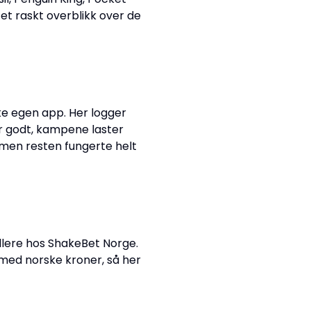
et raskt overblikk over de
kke egen app. Her logger
er godt, kampene laster
m, men resten fungerte helt
illere hos ShakeBet Norge.
e med norske kroner, så her