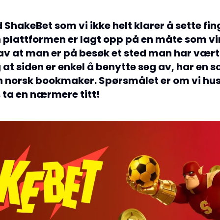
 ShakeBet som vi ikke helt klarer å sette fin
 plattformen er lagt opp på en måte som virk
 av at man er på besøk et sted man har vært
g at siden er enkel å benytte seg av, har en s
 norsk bookmaker. Spørsmålet er om vi husk
s ta en nærmere titt!