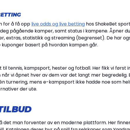
BETTING
 for å få opp
live odds og live betting
hos ShakeBet sport
r deg pågående kamper, samt status i kampene. Åpner du
er, extras, statistikk og streaming (begrenset). De har og
te kuponger basert på hvordan kampen går.
 til tennis, kampsport, hester og fotball. Her fikk vi først
 når vi åpnet hver av dem var det langt mer begredelig.
n turnering, mens e-kampsport ikke hadde noe som helst.
rnativer der ute.
TILBUD
 det man forventer av en moderne plattform. Her finner 
pill. Katalogen deres byr på spill fra selskaper som Yggdra