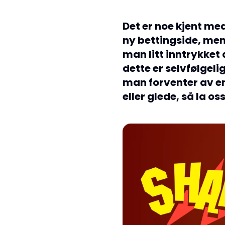
Det er noe kjent med
ny bettingside, men
man litt inntrykket
dette er selvfølgeli
man forventer av en
eller glede, så la os