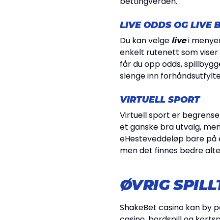
bettingverden.
LIVE ODDS OG LIVE 
Du kan velge
live
i menyen
enkelt rutenett som vise
får du opp odds, spillbygg
slenge inn forhåndsutfyl
VIRTUELL SPORT
Virtuell sport er begrenset
et ganske bra utvalg, men
eHesteveddeløp bare på é
men det finnes bedre alte
ØVRIG SPILL
ShakeBet casino kan by på
casino, bordspill og korts