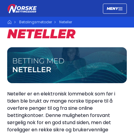
MENY
Betalingsmetoder
Neteller
NETELLER
Neteller er en elektronisk lommebok som før i
tiden ble brukt av mange norske tippere til å
overføre penger til og fra sine online
bettingkontoer. Denne muligheten forsvant
sørgelig nok for en god stund siden, men det
foreligger en rekke sikre og brukervennlige