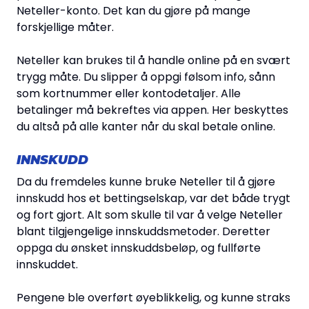
Neteller-konto. Det kan du gjøre på mange
forskjellige måter.
Neteller kan brukes til å handle online på en svært
trygg måte. Du slipper å oppgi følsom info, sånn
som kortnummer eller kontodetaljer. Alle
betalinger må bekreftes via appen. Her beskyttes
du altså på alle kanter når du skal betale online.
INNSKUDD
Da du fremdeles kunne bruke Neteller til å gjøre
innskudd hos et bettingselskap, var det både trygt
og fort gjort. Alt som skulle til var å velge Neteller
blant tilgjengelige innskuddsmetoder. Deretter
oppga du ønsket innskuddsbeløp, og fullførte
innskuddet.
Pengene ble overført øyeblikkelig, og kunne straks