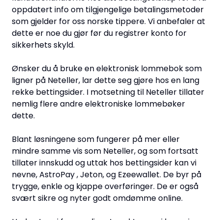
oppdatert info om tilgjengelige betalingsmetoder
som gjelder for oss norske tippere. Vi anbefaler at
dette er noe du gjør før du registrer konto for
sikkerhets skyld.
Ønsker du å bruke en elektronisk lommebok som
ligner på Neteller, lar dette seg gjøre hos en lang
rekke bettingsider. I motsetning til Neteller tillater
nemlig flere andre elektroniske lommebøker
dette.
Blant løsningene som fungerer på mer eller
mindre samme vis som Neteller, og som fortsatt
tillater innskudd og uttak hos bettingsider kan vi
nevne, AstroPay , Jeton, og Ezeewallet. De byr på
trygge, enkle og kjappe overføringer. De er også
svært sikre og nyter godt omdømme online.