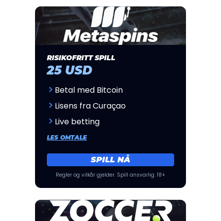
RISIKOFRITT SPILL
25 USD
Betal med Bitcoin
Lisens fra Curaçao
Live betting
LES OMTALE
SPILL NÅ
Regler og vilkår gjelder. Spill ansvarlig. 18+