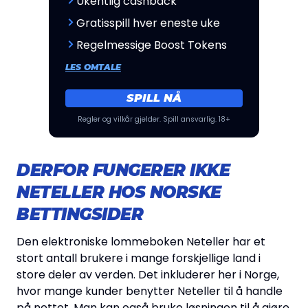
Ukentlig cashback
Gratisspill hver eneste uke
Regelmessige Boost Tokens
LES OMTALE
SPILL NÅ
Regler og vilkår gjelder. Spill ansvarlig. 18+
DERFOR FUNGERER IKKE
NETELLER HOS NORSKE
BETTINGSIDER
Den elektroniske lommeboken Neteller har et
stort antall brukere i mange forskjellige land i
store deler av verden. Det inkluderer her i Norge,
hvor mange kunder benytter Neteller til å handle
på nettet. Man kan også bruke løsningen til å gjøre