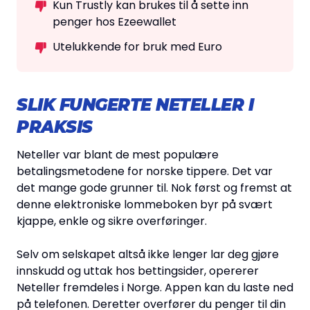
Kun Trustly kan brukes til å sette inn
penger hos Ezeewallet
Utelukkende for bruk med Euro
SLIK FUNGERTE NETELLER I
PRAKSIS
Neteller var blant de mest populære
betalingsmetodene for norske tippere. Det var
det mange gode grunner til. Nok først og fremst at
denne elektroniske lommeboken byr på svært
kjappe, enkle og sikre overføringer.
Selv om selskapet altså ikke lenger lar deg gjøre
innskudd og uttak hos bettingsider, opererer
Neteller fremdeles i Norge. Appen kan du laste ned
på telefonen. Deretter overfører du penger til din