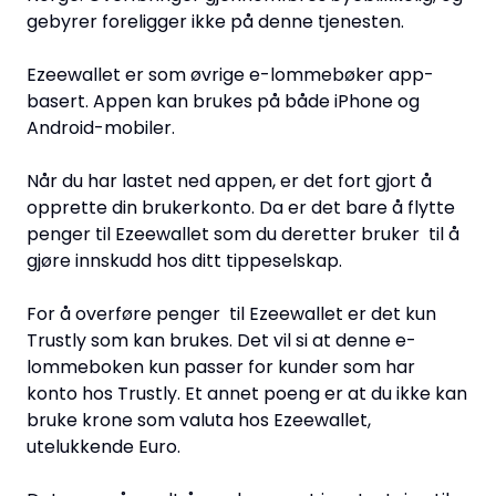
gebyrer foreligger ikke på denne tjenesten.
Ezeewallet er som øvrige e-lommebøker app-
basert. Appen kan brukes på både iPhone og
Android-mobiler.
Når du har lastet ned appen, er det fort gjort å
opprette din brukerkonto. Da er det bare å flytte
penger til Ezeewallet som du deretter bruker til å
gjøre innskudd hos ditt tippeselskap.
For å overføre penger til Ezeewallet er det kun
Trustly som kan brukes. Det vil si at denne e-
lommeboken kun passer for kunder som har
konto hos Trustly. Et annet poeng er at du ikke kan
bruke krone som valuta hos Ezeewallet,
utelukkende Euro.