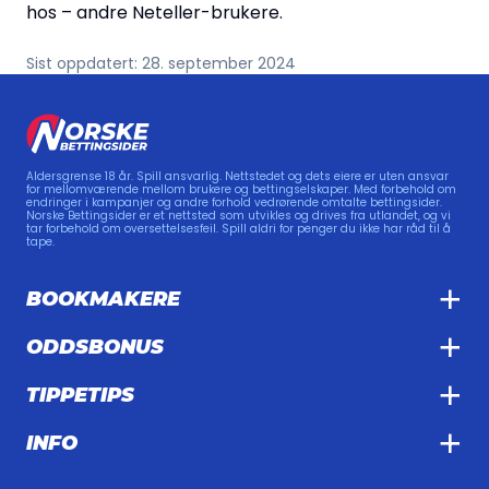
hos – andre Neteller-brukere.
Sist oppdatert: 28. september 2024
Aldersgrense 18 år. Spill ansvarlig. Nettstedet og dets eiere er uten ansvar
for mellomværende mellom brukere og bettingselskaper. Med forbehold om
endringer i kampanjer og andre forhold vedrørende omtalte bettingsider.
Norske Bettingsider er et nettsted som utvikles og drives fra utlandet, og vi
tar forbehold om oversettelsesfeil. Spill aldri for penger du ikke har råd til å
tape.
BOOKMAKERE
ODDSBONUS
TIPPETIPS
INFO