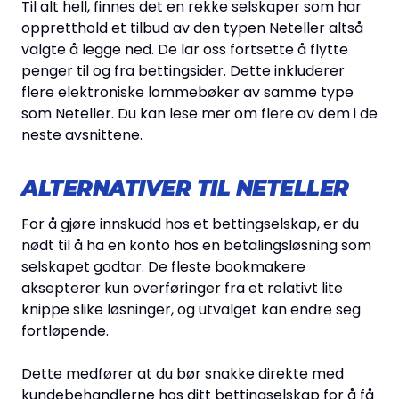
Til alt hell, finnes det en rekke selskaper som har
oppretthold et tilbud av den typen Neteller altså
valgte å legge ned. De lar oss fortsette å flytte
penger til og fra bettingsider. Dette inkluderer
flere elektroniske lommebøker av samme type
som Neteller. Du kan lese mer om flere av dem i de
neste avsnittene.
ALTERNATIVER TIL NETELLER
For å gjøre innskudd hos et bettingselskap, er du
nødt til å ha en konto hos en betalingsløsning som
selskapet godtar. De fleste bookmakere
aksepterer kun overføringer fra et relativt lite
knippe slike løsninger, og utvalget kan endre seg
fortløpende.
Dette medfører at du bør snakke direkte med
kundebehandlerne hos ditt bettingselskap for å få