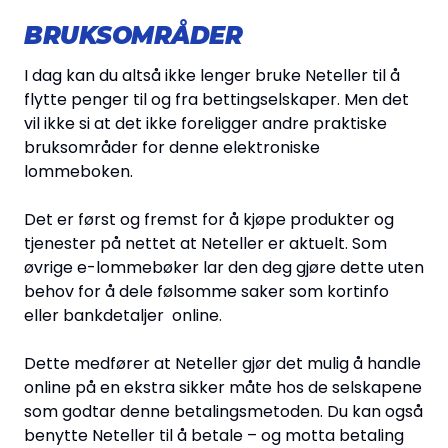
BRUKSOMRÅDER
I dag kan du altså ikke lenger bruke Neteller til å
flytte penger til og fra bettingselskaper. Men det
vil ikke si at det ikke foreligger andre praktiske
bruksområder for denne elektroniske
lommeboken.
Det er først og fremst for å kjøpe produkter og
tjenester på nettet at Neteller er aktuelt. Som
øvrige e-lommebøker lar den deg gjøre dette uten
behov for å dele følsomme saker som kortinfo
eller bankdetaljer online.
Dette medfører at Neteller gjør det mulig å handle
online på en ekstra sikker måte hos de selskapene
som godtar denne betalingsmetoden. Du kan også
benytte Neteller til å betale – og motta betaling