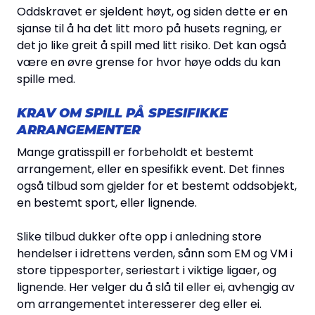
Oddskravet er sjeldent høyt, og siden dette er en
sjanse til å ha det litt moro på husets regning, er
det jo like greit å spill med litt risiko. Det kan også
være en øvre grense for hvor høye odds du kan
spille med.
KRAV OM SPILL PÅ SPESIFIKKE
ARRANGEMENTER
Mange gratisspill er forbeholdt et bestemt
arrangement, eller en spesifikk event. Det finnes
også tilbud som gjelder for et bestemt oddsobjekt,
en bestemt sport, eller lignende.
Slike tilbud dukker ofte opp i anledning store
hendelser i idrettens verden, sånn som EM og VM i
store tippesporter, seriestart i viktige ligaer, og
lignende. Her velger du å slå til eller ei, avhengig av
om arrangementet interesserer deg eller ei.