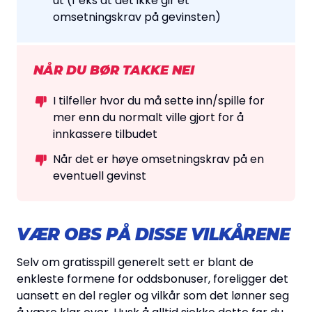
ut (f eks at det ikke gir et
omsetningskrav på gevinsten)
NÅR DU BØR TAKKE NEI
I tilfeller hvor du må sette inn/spille for
mer enn du normalt ville gjort for å
innkassere tilbudet
Når det er høye omsetningskrav på en
eventuell gevinst
VÆR OBS PÅ DISSE VILKÅRENE
Selv om gratisspill generelt sett er blant de
enkleste formene for oddsbonuser, foreligger det
uansett en del regler og vilkår som det lønner seg