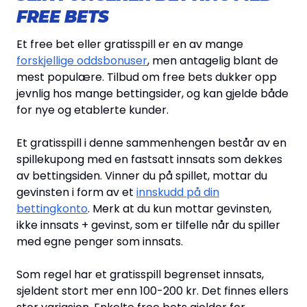
FREE BETS
Et free bet eller gratisspill er en av mange
forskjellige oddsbonuser
, men antagelig blant de
mest populære. Tilbud om free bets dukker opp
jevnlig hos mange bettingsider, og kan gjelde både
for nye og etablerte kunder.
Et gratisspill i denne sammenhengen består av en
spillekupong med en fastsatt innsats som dekkes
av bettingsiden. Vinner du på spillet, mottar du
gevinsten i form av et
innskudd på din
bettingkonto
. Merk at du kun mottar gevinsten,
ikke innsats + gevinst, som er tilfelle når du spiller
med egne penger som innsats.
Som regel har et gratisspill begrenset innsats,
sjeldent stort mer enn 100-200 kr. Det finnes ellers