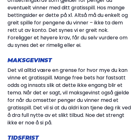
omsetningskrav som gjelder for penger du
eventuelt vinner med ditt gratisspill. Hos mange
bettingsider er dette på x1. Altså må du enkelt og
greit spille for pengene du vinner – ikke ta dem
rett ut av konto. Det synes vi er greit nok.
Foreligger et høyere krav, får du selv vurdere om
du synes det er rimelig eller ei.
MAKSGEVINST
Det vil alltid være en grense for hvor mye du kan
vinne et gratisspill. Mange free bets har fastsatt
odds og innsats slik at dette ikke engang blir et
tema. Når det er sagt, vil maksgevinst også gjelde
for når du omsetter penger du vinner med et
gratisspill. Det vil si at du aldri kan tjene deg rik ved
å dra full nytte av et slikt tilbud. Noe det strengt
ikke er noe å si på.
TIDSFRIST