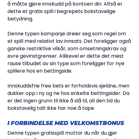
å måtte gjøre innskudd på kontoen din. Altså er
dette et gratis spill i begrepets bokstavelige
betydning.
Denne typen kampanje dreier seg som regel om
et spill med relativt lav innsats. Det foreligger også
ganske restriktive vilkår, som omsetningskrav og
øvre gevinstgrenser. Allikevel er dette det mest
rause tilbudet av sin type som foreligger for nye
spillere hos en bettingside.
Innskuddsfrie free bets er forholdsvis sjeldne, men
dukker opp i ny og ne hos enkelte bettingsider. Da
er det ingen grunn til ikke å slå til, all den tid du
bokstavelig talt ikke har noe å tape.
I FORBINDELSE MED VELKOMSTBONUS
Denne typen gratisspill mottar du når du gjør