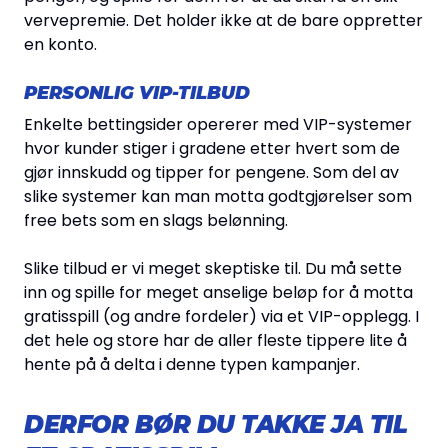
vervepremie. Det holder ikke at de bare oppretter
en konto.
PERSONLIG VIP-TILBUD
Enkelte bettingsider opererer med VIP-systemer
hvor kunder stiger i gradene etter hvert som de
gjør innskudd og tipper for pengene. Som del av
slike systemer kan man motta godtgjørelser som
free bets som en slags belønning.
Slike tilbud er vi meget skeptiske til. Du må sette
inn og spille for meget anselige beløp for å motta
gratisspill (og andre fordeler) via et VIP-opplegg. I
det hele og store har de aller fleste tippere lite å
hente på å delta i denne typen kampanjer.
DERFOR BØR DU TAKKE JA TIL