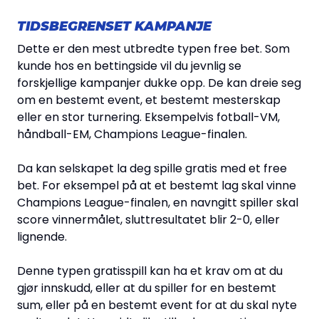
TIDSBEGRENSET KAMPANJE
Dette er den mest utbredte typen free bet. Som
kunde hos en bettingside vil du jevnlig se
forskjellige kampanjer dukke opp. De kan dreie seg
om en bestemt event, et bestemt mesterskap
eller en stor turnering. Eksempelvis fotball-VM,
håndball-EM, Champions League-finalen.
Da kan selskapet la deg spille gratis med et free
bet. For eksempel på at et bestemt lag skal vinne
Champions League-finalen, en navngitt spiller skal
score vinnermålet, sluttresultatet blir 2-0, eller
lignende.
Denne typen gratisspill kan ha et krav om at du
gjør innskudd, eller at du spiller for en bestemt
sum, eller på en bestemt event for at du skal nyte