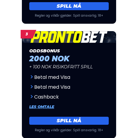
SPILL NÅ
Regler og vilkår gjelder. Spill ansvarlig. 18+
ODDSBONUS
2000 NOK
+ 100 NOK RISIKOFRITT SPILL
Betal med Visa
Betal med Visa
Cashback
LES OMTALE
SPILL NÅ
Regler og vilkår gjelder. Spill ansvarlig. 18+