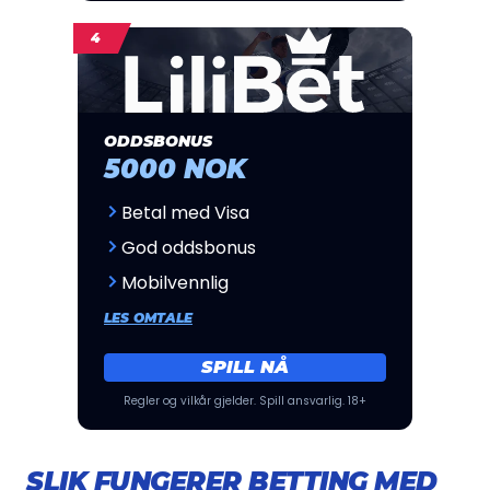
ODDSBONUS
5000 NOK
Betal med Visa
God oddsbonus
Mobilvennlig
LES OMTALE
SPILL NÅ
Regler og vilkår gjelder. Spill ansvarlig. 18+
SLIK FUNGERER BETTING MED