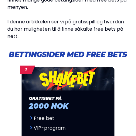
menyen.
I denne artikkelen ser vi på gratisspill og hvordan
du har muligheten til å finne såkalte free bets på
nett.
BETTINGSIDER MED
FREE BETS
GRATISBET PÅ
2000 NOK
Free bet
VIP-program