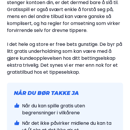
stenger kontoen din, er det dermed bare å slå til.
Gratisspill er også svært enkle å forstå seg på,
mens en del andre tilbud kan være ganske så
komplisert, og ha regler for omsetning som virker
forvirrende selv for drevne tippere.
I det hele og store er free bets gunstige. De byr på
litt gratis underholdning som kan være med å
gjøre kundeopplevelsen hos ditt bettingselskap
ekstra trivelig. Det synes vi er mer enn nok for et
gratistilbud hos et tippeselskap.
NÅR DU BØR TAKKE JA
Når du kan spille gratis uten
begrensninger i vilkårene
Når det ikke påvirker midlene du kan ta