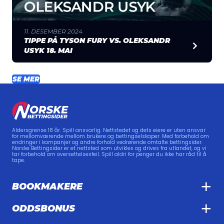
11. DESEMBER 2024
TIPPE PÅ TYSON FURY VS. OLEKSANDR
USYK 18. MAI
SE MER
Aldersgrense 18 år. Spill ansvarlig. Nettstedet og dets eiere er uten ansvar
for mellomværende mellom brukere og bettingselskaper. Med forbehold om
endringer i kampanjer og andre forhold vedrørende omtalte bettingsider.
Norske Bettingsider er et nettsted som utvikles og drives fra utlandet, og vi
tar forbehold om oversettelsesfeil. Spill aldri for penger du ikke har råd til å
tape.
BOOKMAKERE
ODDSBONUS