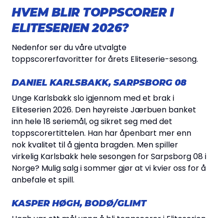
HVEM BLIR TOPPSCORER I
ELITESERIEN 2026?
Nedenfor ser du våre utvalgte
toppscorerfavoritter for årets Eliteserie-sesong.
DANIEL KARLSBAKK, SARPSBORG 08
Unge Karlsbakk slo igjennom med et brak i
Eliteserien 2026. Den høyreiste Jærbuen banket
inn hele 18 seriemål, og sikret seg med det
toppscorertittelen. Han har åpenbart mer enn
nok kvalitet til å gjenta bragden. Men spiller
virkelig Karlsbakk hele sesongen for Sarpsborg 08 i
Norge? Mulig salg i sommer gjør at vi kvier oss for å
anbefale et spill.
KASPER HØGH, BODØ/GLIMT