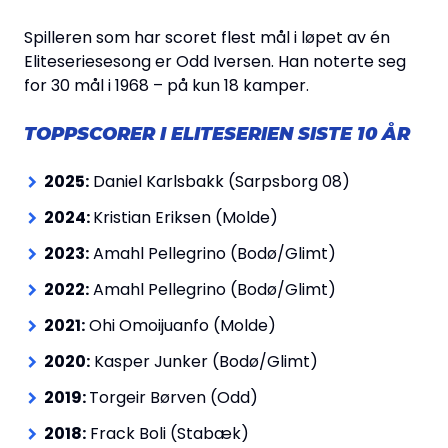
Spilleren som har scoret flest mål i løpet av én
Eliteseriesesong er Odd Iversen. Han noterte seg
for 30 mål i 1968 – på kun 18 kamper.
TOPPSCORER I ELITESERIEN SISTE 10 ÅR
2025:
Daniel Karlsbakk (Sarpsborg 08)
2024:
Kristian Eriksen (Molde)
2023:
Amahl Pellegrino (Bodø/Glimt)
2022:
Amahl Pellegrino (Bodø/Glimt)
2021:
Ohi Omoijuanfo (Molde)
2020:
Kasper Junker (Bodø/Glimt)
2019:
Torgeir Børven (Odd)
2018:
Frack Boli (Stabæk)