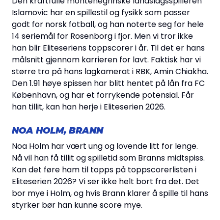
Den kraftfulle montenegrinske landslagsspilleren
Islamovic har en spillestil og fysikk som passer
godt for norsk fotball, og han noterte seg for hele
14 seriemål for Rosenborg i fjor. Men vi tror ikke
han blir Eliteseriens toppscorer i år. Til det er hans
målsnitt gjennom karrieren for lavt. Faktisk har vi
større tro på hans lagkamerat i RBK, Amin Chiakha.
Den 1.91 høye spissen har blitt hentet på lån fra FC
København, og har et forrykende potensial. Får
han tillit, kan han herje i Eliteserien 2026.
NOA HOLM, BRANN
Noa Holm har vært ung og lovende litt for lenge.
Nå vil han få tillit og spilletid som Branns midtspiss.
Kan det føre ham til topps på toppscorerlisten i
Eliteserien 2026? Vi ser ikke helt bort fra det. Det
bor mye i Holm, og hvis Brann klarer å spille til hans
styrker bør han kunne score mye.