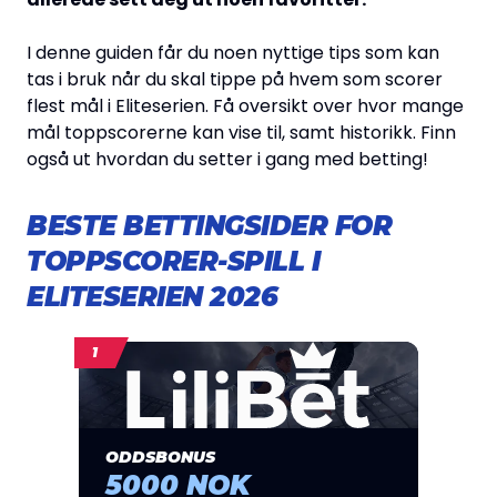
I denne guiden får du noen nyttige tips som kan
tas i bruk når du skal tippe på hvem som scorer
flest mål i Eliteserien. Få oversikt over hvor mange
mål toppscorerne kan vise til, samt historikk. Finn
også ut hvordan du setter i gang med betting!
BESTE BETTINGSIDER FOR
TOPPSCORER-SPILL
I
ELITESERIEN 2026
ODDSBONUS
5000 NOK