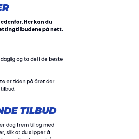
ER
nedenfor. Her kan du
ettingtilbudene på nett.
daglig og ta del i de beste
tte er tiden på året der
tilbud.
NDE TILBUD
ver dag frem til og med
, slik at du slipper å