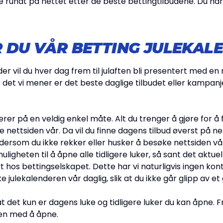
råle rundt på nettet etter de beste bettingtilbudene. Du ha
R DU VÅR BETTING JULEKAL
er vil du hver dag frem til julaften bli presentert med en 
r det vi mener er det beste daglige tilbudet eller kampan
er på en veldig enkel måte. Alt du trenger å gjøre for å få
 nettsiden vår. Da vil du finne dagens tilbud øverst på ne
dersom du ikke rekker eller husker å besøke nettsiden vår
uligheten til å åpne alle tidligere luker, så sant det aktue
t hos bettingselskapet. Dette har vi naturligvis ingen kont
 julekalenderen vår daglig, slik at du ikke går glipp av et 
t det kun er dagens luke og tidligere luker du kan åpne. 
gen med å åpne.