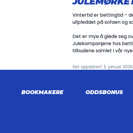
JULEMØRKE
Vintertid er bettingtid – 
ullpleddet på sofaen og s
Det er mye å glede seg ov
Julekampanjene hos bettin
tilbudene samlet i vår nye
Sist oppdatert: 5. januar 2026
BOOKMAKERE
ODDSBONUS