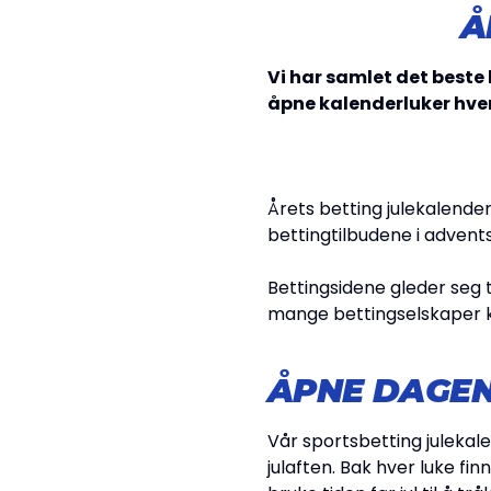
Å
Vi har samlet det beste
åpne kalenderluker hver 
Årets betting julekalender
bettingtilbudene i advents
Bettingsidene gleder seg t
mange bettingselskaper kj
ÅPNE DAGEN
Vår sportsbetting julekal
julaften. Bak hver luke fin