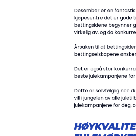
Desember er en fantastisk
kjøpesentre det er gode ti
bettingsidene begynner g
virkelig av, og da konkurr
Årsaken til at bettingsiden
bettingselskapene ønsker å 
Det er også stor konkurra
beste julekampanjene for å
Dette er selvfølglig noe du
vill i jungelen av alle jul
julekampanjene for deg, o
HØYKVALITE