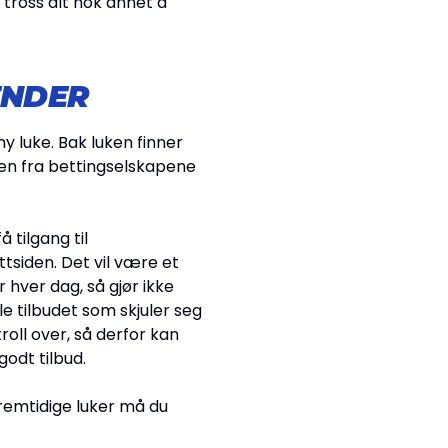
r tross alt nok annet å
ENDER
ny luke. Bak luken finner
jen fra bettingselskapene
 tilgang til
ttsiden. Det vil være et
 hver dag, så gjør ikke
lle tilbudet som skjuler seg
roll over, så derfor kan
godt tilbud.
Fremtidige luker må du