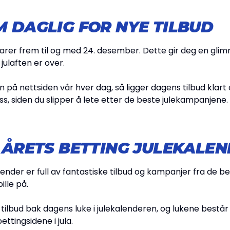
M DAGLIG FOR NYE TILBUD
arer frem til og med 24. desember. Dette gir deg en glimr
 julaften er over.
nn på nettsiden vår hver dag, så ligger dagens tilbud klart
s, siden du slipper å lete etter de beste julekampanjene. 
I ÅRETS BETTING JULEKALE
lender er full av fantastiske tilbud og kampanjer fra de 
ille på.
 tilbud bak dagens luke i julekalenderen, og lukene bestå
ttingsidene i jula.