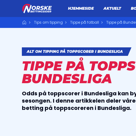
HJEMMESIDE
AKTUELT
B
Tips om tipping
Tippe på fotball
Tippe på Bunde
ALT OM TIPPING PÅ TOPPSCORER I BUNDESLIGA
TIPPE PÅ TOPPS
BUNDESLIGA
Odds på toppscorer i Bundesliga kan b
sesongen. I denne artikkelen deler våre
betting på toppscoreren i Bundesliga.