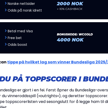
2000 NOK
Norske nettsider
+ 10% CASHBACK
Odds på norsk idrett
Betal med Visa
BONUSKODE: WCGOLD
Free bet
4000 NOK
Odds boost
 kan
tippe på hvilket lag som vinner Bundesliga 2025/
R DU PÅ TOPPSCORER I BUND
ndesliga er gjort i en fei. Først åpner du Bundesliga-overs
 du vinneroddsspill («outrights»), og deretter toppscorer.
ppe toppscorerlisten ved sesongslutt for å legge ham til dit
llet.