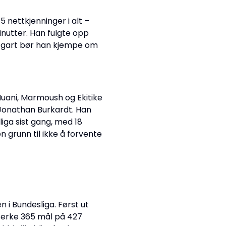
 nettkjenninger i alt –
inutter. Han fulgte opp
tgart bør han kjempe om
 Muani, Marmoush og Ekitike
 Jonathan Burkardt. Han
iga sist gang, med 18
en grunn til ikke å forvente
 i Bundesliga. Først ut
sterke 365 mål på 427