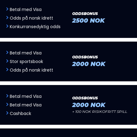
Betal med Visa
ODDSBONUS
Odds på norsk idrett
2500 NOK
Konkurransedyktig odds
Betal med Visa
ODDSBONUS
Stor sportsbook
2000 NOK
Odds på norsk idrett
Betal med Visa
ODDSBONUS
2000 NOK
Betal med Visa
+ 100 NOK RISIKOFRITT SPILL
Cashback