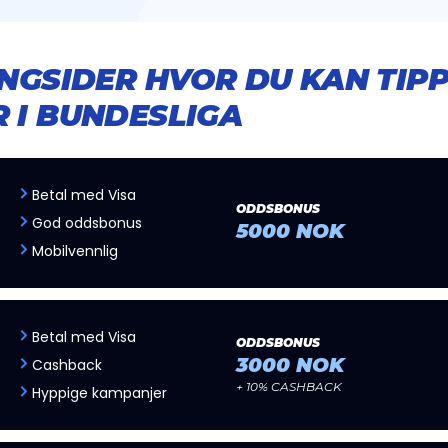
INGSIDER HVOR DU KAN TIPP
 I BUNDESLIGA
Betal med Visa
ODDSBONUS
God oddsbonus
5000 NOK
Mobilvennlig
Betal med Visa
ODDSBONUS
3000 NOK
Cashback
+ 10% CASHBACK
Hyppige kampanjer