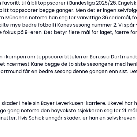
favoritt til å bli toppscorer i Bundesliga 2025/26. Engels
 blitt toppscorer begge ganger. Men det er ingen selvfølge 
rn München noterte han seg for vanvittige 36 seriemål, fo
ilte mye bedre fotball i Kanes sesong nummer 2. Vi spår v
re fokus på 9-eren. Det betyr flere mål for laget, færre fo
 i kampen om toppscorertittelen er Borussia Dortmunds
t nærmest Kane begge de to siste sesongene med henhol
t Dortmund får en bedre sesong denne gangen enn sist. D
d skader i hele sin Bayer Leverkusen-karriere. Likevel har
ige gang noterte den høyvokste tsjekkeren seg for 21 mål
 minutter. Hvis Schick unngår skader, er han en selvskrev