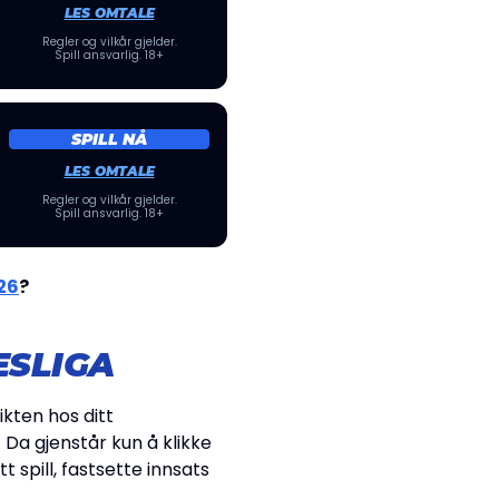
LES OMTALE
Regler og vilkår gjelder.
Spill ansvarlig. 18+
SPILL NÅ
LES OMTALE
Regler og vilkår gjelder.
Spill ansvarlig. 18+
26
?
ESLIGA
ikten hos ditt
 Da gjenstår kun å klikke
t spill, fastsette innsats