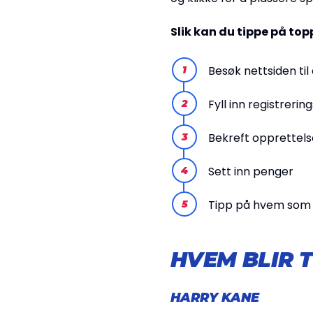
Slik kan du tippe på top
Besøk nettsiden t
Fyll inn registreri
Bekreft opprettel
Sett inn penger
Tipp på hvem som b
HVEM BLIR 
HARRY KANE