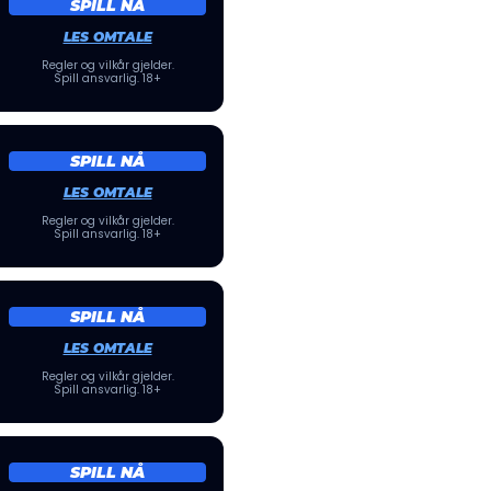
SPILL NÅ
LES OMTALE
Regler og vilkår gjelder.
Spill ansvarlig. 18+
SPILL NÅ
LES OMTALE
Regler og vilkår gjelder.
Spill ansvarlig. 18+
SPILL NÅ
LES OMTALE
Regler og vilkår gjelder.
Spill ansvarlig. 18+
SPILL NÅ