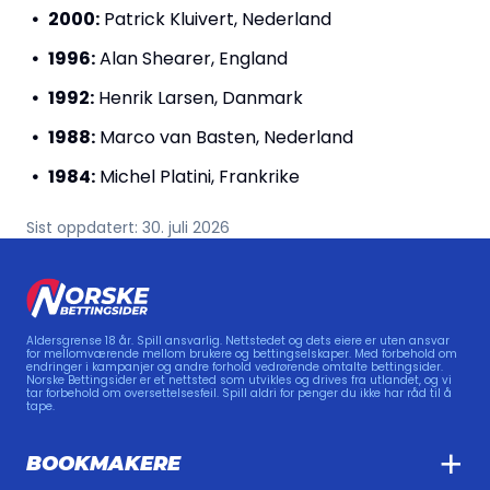
2000:
Patrick Kluivert, Nederland
1996:
Alan Shearer, England
1992:
Henrik Larsen, Danmark
1988:
Marco van Basten, Nederland
1984:
Michel Platini, Frankrike
Sist oppdatert: 30. juli 2026
Aldersgrense 18 år. Spill ansvarlig. Nettstedet og dets eiere er uten ansvar
for mellomværende mellom brukere og bettingselskaper. Med forbehold om
endringer i kampanjer og andre forhold vedrørende omtalte bettingsider.
Norske Bettingsider er et nettsted som utvikles og drives fra utlandet, og vi
tar forbehold om oversettelsesfeil. Spill aldri for penger du ikke har råd til å
tape.
BOOKMAKERE