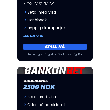
+ 10% CASHBACK
Betal med Visa
Cashback
Hyppige kampanjer
LES OMTALE
SPILL NÅ
Regler og vilkår gjelder. Spill ansvarlig. 18+
ODDSBONUS
2500 NOK
Betal med Visa
Odds på norsk idrett