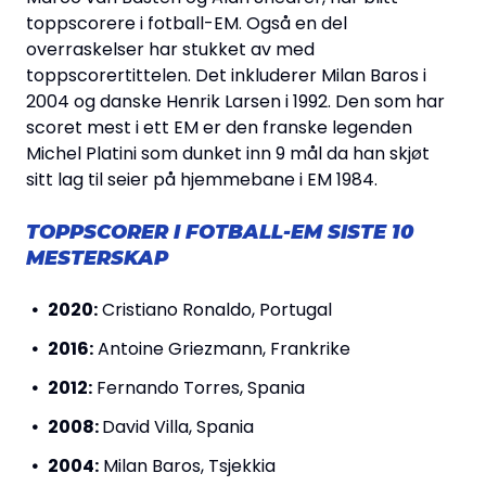
toppscorere i fotball-EM. Også en del
overraskelser har stukket av med
toppscorertittelen. Det inkluderer Milan Baros i
2004 og danske Henrik Larsen i 1992. Den som har
scoret mest i ett EM er den franske legenden
Michel Platini som dunket inn 9 mål da han skjøt
sitt lag til seier på hjemmebane i EM 1984.
TOPPSCORER I FOTBALL-EM SISTE 10
MESTERSKAP
2020:
Cristiano Ronaldo, Portugal
2016:
Antoine Griezmann, Frankrike
2012:
Fernando Torres, Spania
2008:
David Villa, Spania
2004:
Milan Baros, Tsjekkia