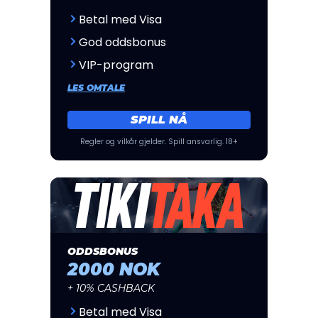
Betal med Visa
God oddsbonus
VIP-program
LES OMTALE
SPILL NÅ
Regler og vilkår gjelder. Spill ansvarlig. 18+
ODDSBONUS
2000 NOK
+ 10% CASHBACK
Betal med Visa