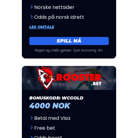
Norske nettsider
Odds på norsk idrett
LES OMTALE
SPILL NÅ
Regler og vilkår gjelder. Spill ansvarlig. 18+
BONUSKODE: WCGOLD
4000 NOK
Betal med Visa
Free bet
Odds boost