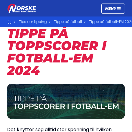
MENY
Tips om tipping
Tippe på fotball
Tippe på fotball-EM 202
TIPPE PÅ
TOPPSCORER I
FOTBALL-EM
2024
Det knytter seg alltid stor spenning til hvilken