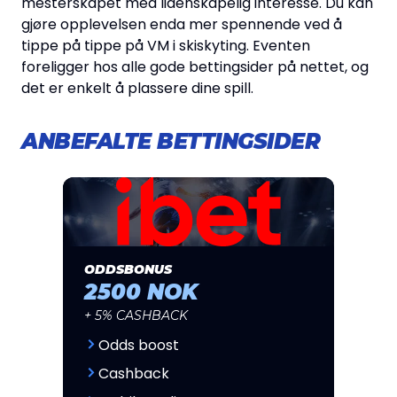
mesterskapet med lidenskapelig interesse. Du kan
gjøre opplevelsen enda mer spennende ved å
tippe på tippe på VM i skiskyting. Eventen
foreligger hos alle gode bettingsider på nettet, og
det er enkelt å plassere dine spill.
ANBEFALTE
BETTINGSIDER
ODDSBONUS
2500 NOK
+ 5% CASHBACK
Odds boost
Cashback