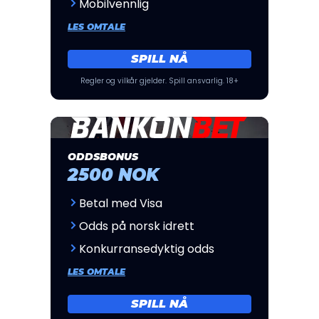
Mobilvennlig
LES OMTALE
SPILL NÅ
Regler og vilkår gjelder. Spill ansvarlig. 18+
ODDSBONUS
2500 NOK
Betal med Visa
Odds på norsk idrett
Konkurransedyktig odds
LES OMTALE
SPILL NÅ