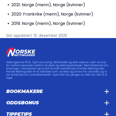
2021: Norge (menn), Norge (kvinner)
2020: Frankrike (menn), Norge (kvinner)
2019: Norge (menn), Norge (kvinner)
Sist oppdatert: 10. desember 2025
Aldersgrense 18 år. Spill ansvarlig. Nettstedet og dets eiere er uten ansvar
for mellomværende mellom brukere og bettingselskaper. Med forbehold om
endringer i kampanjer og andre forhold vedrørende omtalte bettingsider.
Norske Bettingsider er et nettsted som utvikles og drives fra utlandet, og vi
tar forbehold om oversettelsesfeil. Spill aldri for penger du ikke har råd til å
tape.
BOOKMAKERE
ODDSBONUS
TIPPETIPS