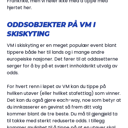
Frankrike, men vi nøler ikke med å tippe med
hjertet her.
ODDSOBJEKTER PÅ VM I
SKISKYTING
VM i skiskyting er en meget populær event blant
tippere både her til lands og i mange andre
europeiske nasjoner. Det fører til at oddssetterne
sørger for å by på et svært innholdsrikt utvalg av
odds.
For hvert renn i løpet av VM kan du tippe på
hvilken utøver (eller hvilket stafettlag) som vinner.
Det kan du også gjøre each-way, noe som betyr at
du innkasserer en gevinst så frem ditt valg
kommer blant de tre beste. Du må til gjengjeld ta
til takke med sterkt reduserte odds. I tillegg
kommer mulighet til å tippe på at en utøver skal