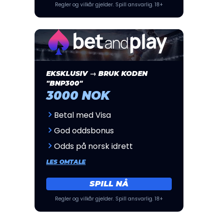
Regler og vilkår gjelder. Spill ansvarlig. 18+
EKSKLUSIV → BRUK KODEN
"BNP300"
3000 NOK
Betal med Visa
God oddsbonus
Odds på norsk idrett
LES OMTALE
SPILL NÅ
Regler og vilkår gjelder. Spill ansvarlig. 18+