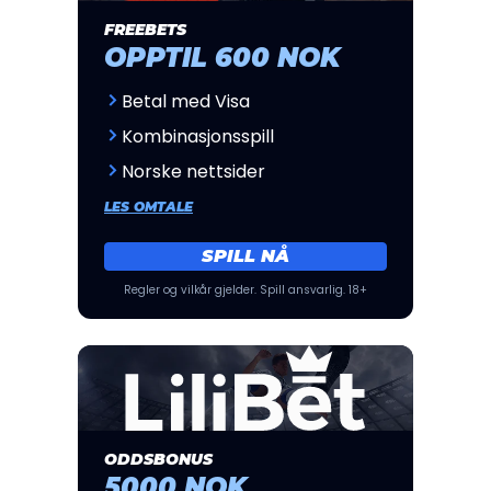
FREEBETS
OPPTIL 600 NOK
Betal med Visa
Kombinasjonsspill
Norske nettsider
LES OMTALE
SPILL NÅ
Regler og vilkår gjelder. Spill ansvarlig. 18+
ODDSBONUS
5000 NOK