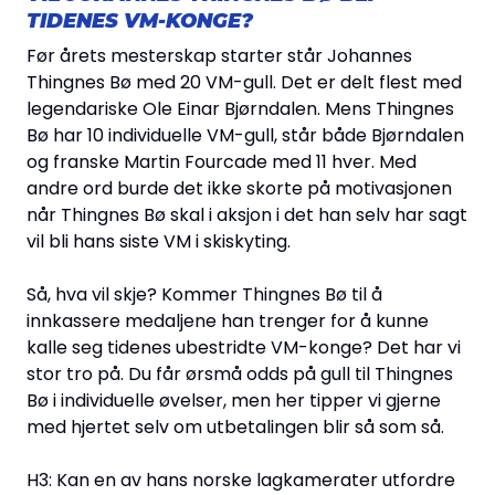
TIDENES VM-KONGE?
Før årets mesterskap starter står Johannes
Thingnes Bø med 20 VM-gull. Det er delt flest med
legendariske Ole Einar Bjørndalen. Mens Thingnes
Bø har 10 individuelle VM-gull, står både Bjørndalen
og franske Martin Fourcade med 11 hver. Med
andre ord burde det ikke skorte på motivasjonen
når Thingnes Bø skal i aksjon i det han selv har sagt
vil bli hans siste VM i skiskyting.
Så, hva vil skje? Kommer Thingnes Bø til å
innkassere medaljene han trenger for å kunne
kalle seg tidenes ubestridte VM-konge? Det har vi
stor tro på. Du får ørsmå odds på gull til Thingnes
Bø i individuelle øvelser, men her tipper vi gjerne
med hjertet selv om utbetalingen blir så som så.
H3: Kan en av hans norske lagkamerater utfordre