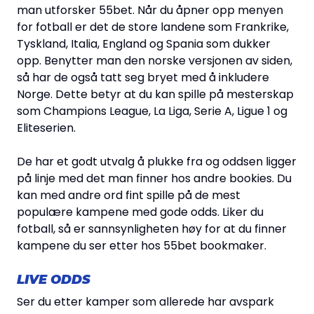
man utforsker 55bet. Når du åpner opp menyen
for fotball er det de store landene som Frankrike,
Tyskland, Italia, England og Spania som dukker
opp. Benytter man den norske versjonen av siden,
så har de også tatt seg bryet med å inkludere
Norge. Dette betyr at du kan spille på mesterskap
som Champions League, La Liga, Serie A, Ligue 1 og
Eliteserien.
De har et godt utvalg å plukke fra og oddsen ligger
på linje med det man finner hos andre bookies. Du
kan med andre ord fint spille på de mest
populære kampene med gode odds. Liker du
fotball, så er sannsynligheten høy for at du finner
kampene du ser etter hos 55bet bookmaker.
LIVE ODDS
Ser du etter kamper som allerede har avspark