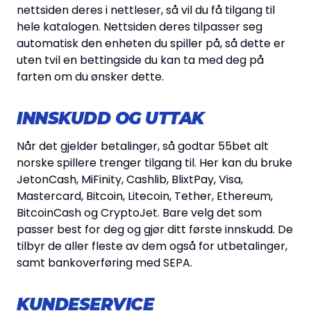
nettsiden deres i nettleser, så vil du få tilgang til
hele katalogen. Nettsiden deres tilpasser seg
automatisk den enheten du spiller på, så dette er
uten tvil en bettingside du kan ta med deg på
farten om du ønsker dette.
INNSKUDD OG UTTAK
Når det gjelder betalinger, så godtar 55bet alt
norske spillere trenger tilgang til. Her kan du bruke
JetonCash, MiFinity, Cashlib, BlixtPay, Visa,
Mastercard, Bitcoin, Litecoin, Tether, Ethereum,
BitcoinCash og CryptoJet. Bare velg det som
passer best for deg og gjør ditt første innskudd. De
tilbyr de aller fleste av dem også for utbetalinger,
samt bankoverføring med SEPA.
KUNDESERVICE