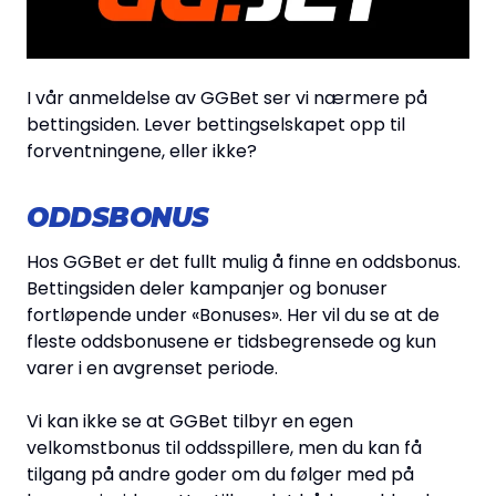
I vår anmeldelse av GGBet ser vi nærmere på
bettingsiden. Lever bettingselskapet opp til
forventningene, eller ikke?
ODDSBONUS
Hos GGBet er det fullt mulig å finne en oddsbonus.
Bettingsiden deler kampanjer og bonuser
fortløpende under «Bonuses». Her vil du se at de
fleste oddsbonusene er tidsbegrensede og kun
varer i en avgrenset periode.
Vi kan ikke se at GGBet tilbyr en egen
velkomstbonus til oddsspillere, men du kan få
tilgang på andre goder om du følger med på