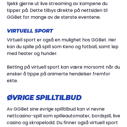
Sjekk gjerne ut live streaming av kampene du
tipper på. Dette tilbys direkte på nettsiden til
GGBet for mange av de største eventene.
VIRTUELL SPORT
Virtuell sport er også en mulighet hos GGBet. Her
kan du spille på spill som Keno og fotball, samt løp
med hester og hunder.
Betting på virtuell sport kan være morsomt når du
ønsker å tippe på animerte hendelser fremfor
ekte.
ØVRIGE SPILLTILBUD
Av GGBet sine øvrige spilltilbud kan vi nevne
nettcasino-spill som spilleautomater, bordspill, live
casino og skrapelodd. Du finner også virtuell sport