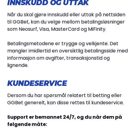
INNSKUDD OG UTTAK
Når du skal gjøre innskudd eller uttak på nettsiden
til GGBet, kan du velge mellom betalingsløsninger
som Neosurf, Visa, MasterCard og MiFinity.
Betalingsmetodene er trygge og velkjente. Det
mangler imidlertid en oversiktlig betalingsside med
informasjon om avgifter, transaksjonstid og
lignende.
KUNDESERVICE
Dersom du har spørsmål relatert til betting eller
GGBet generelt, kan disse rettes til kundeservice.
Support er bemannet 24/7, og du når dem på
følgende måte: