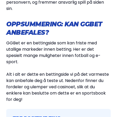
personvern, og fremmer ansvarlig spill på siden
sin.
OPPSUMMERING: KAN GGBET
ANBEFALES?
GGBet er en bettingside som kan friste med
utallige markeder innen betting. Her er det
spesielt mange muligheter innen fotball og e-
sport.
Alt i alt er dette en bettingside vi på det varmeste
kan anbefale deg å teste ut. Nedenfor finner du
fordeler og ulemper ved casinoet, slik at du
enklere kan beslutte om dette er en sportsbook
for deg!