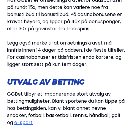
Hos GGBet er omsetningskravet for oddsbonuser
på rundt 15x, men dette kan variere noe fra
bonustilbud til bonustilbud. På casinobonusene er
kravet høyere, og ligger på 40x på bonuspenger,
eller 30x på gevinster fra free spins.
Legg også merke til at omsetningskravet må
innfris innen 14 dager på oddsen, i de fleste tilfeller.
For casinobonuser er tidsfristen enda kortere, og
ligger stort sett på kun fem dager.
UTVALG AV BETTING
GGBet tilbyr et imponerende stort utvalg av
bettingmuligheter. Blant sportene du kan tippe på
hos bettingsiden, kan vi blant annet nevne
snooker, fotball, basketball, tennis, håndball, golf
og
e-sport
.