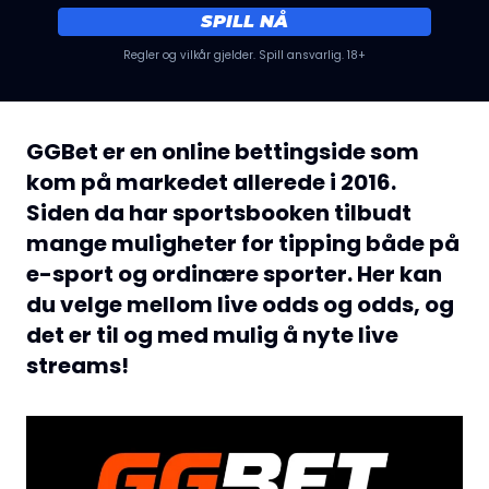
SPILL NÅ
Regler og vilkår gjelder. Spill ansvarlig. 18+
GGBet er en online bettingside som
kom på markedet allerede i 2016.
Siden da har sportsbooken tilbudt
mange muligheter for tipping både på
e-sport og ordinære sporter. Her kan
du velge mellom live odds og odds, og
det er til og med mulig å nyte live
streams!