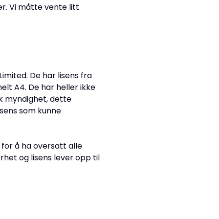
. Vi måtte vente litt
Limited. De har lisens fra
lt A4. De har heller ikke
isk myndighet, dette
 lisens som kunne
for å ha oversatt alle
et og lisens lever opp til