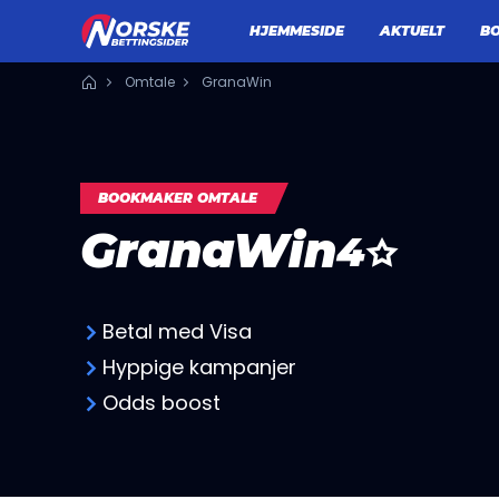
HJEMMESIDE
AKTUELT
B
Omtale
GranaWin
BOOKMAKER OMTALE
GranaWin
4
Betal med Visa
Hyppige kampanjer
Odds boost