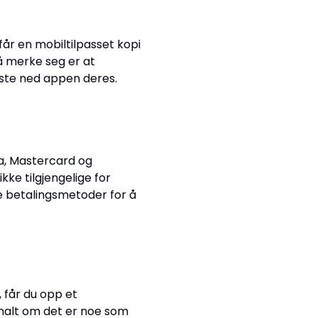
år en mobiltilpasset kopi
 å merke seg er at
aste ned appen deres.
a, Mastercard og
kke tilgjengelige for
ere betalingsmetoder for å
 får du opp et
imalt om det er noe som