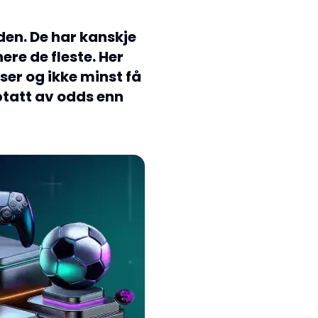
den. De har kanskje
ere de fleste. Her
ser og ikke minst få
ptatt av odds enn