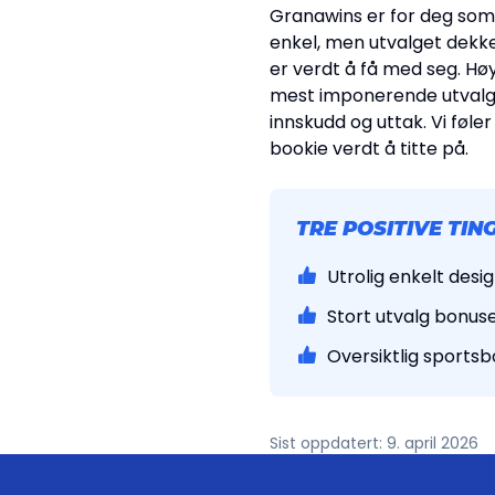
Granawins er for deg som 
enkel, men utvalget dekker
er verdt å få med seg. Høy
mest imponerende utvalget
innskudd og uttak. Vi føle
bookie verdt å titte på.
TRE POSITIVE TIN
Utrolig enkelt desi
Stort utvalg bonuse
Oversiktlig sports
Sist oppdatert: 9. april 2026