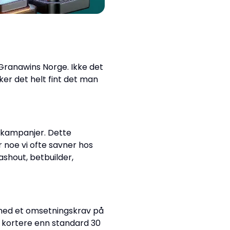
Granawins Norge. Ikke det
ker det helt fint det man
e kampanjer. Dette
 noe vi ofte savner hos
ashout, betbuilder,
 med et omsetningskrav på
r kortere enn standard 30