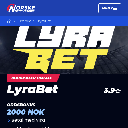
MENY
Omtale
LyraBet
BOOKMAKER OMTALE
LyraBet
3.9
ODDSBONUS
2000 NOK
Betal med Visa