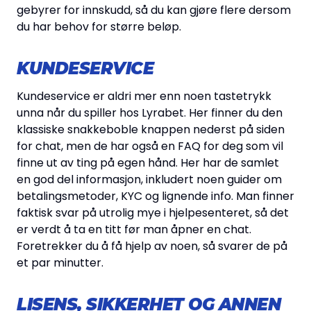
gebyrer for innskudd, så du kan gjøre flere dersom
du har behov for større beløp.
KUNDESERVICE
Kundeservice er aldri mer enn noen tastetrykk
unna når du spiller hos Lyrabet. Her finner du den
klassiske snakkeboble knappen nederst på siden
for chat, men de har også en FAQ for deg som vil
finne ut av ting på egen hånd. Her har de samlet
en god del informasjon, inkludert noen guider om
betalingsmetoder, KYC og lignende info. Man finner
faktisk svar på utrolig mye i hjelpesenteret, så det
er verdt å ta en titt før man åpner en chat.
Foretrekker du å få hjelp av noen, så svarer de på
et par minutter.
LISENS, SIKKERHET OG ANNEN