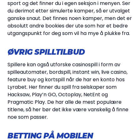
sport og det finner du i egen seksjon i menyen. Ser
du derimot etter simulerte kamper, så er utvalget
ganske snaut. Det finnes noen kamper, men det er
absolutt andre bookies der ute som har et bedre
utgangspunkt for deg som vil ha mye å plukke fra.
ØVRIG SPILLTILBUD
Spillere kan også utforske casinospill i form av
spilleautomater, bordspill, instant win, live casino,
feature buy og kortspill når de har en konto hos
Lyrabet. Her finner du spill fra selskaper som
Hacksaw, Play’n GO, Octoplay, NetEnt og
Pragmatic Play. De har alle de mest populære
titlene, så her bør det ikke være vanskelig å finne
noe som passer.
BETTING PÅ MOBILEN