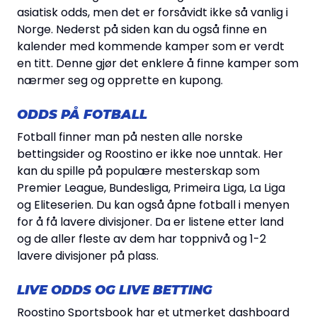
asiatisk odds, men det er forsåvidt ikke så vanlig i
Norge. Nederst på siden kan du også finne en
kalender med kommende kamper som er verdt
en titt. Denne gjør det enklere å finne kamper som
nærmer seg og opprette en kupong.
ODDS PÅ FOTBALL
Fotball finner man på nesten alle norske
bettingsider og Roostino er ikke noe unntak. Her
kan du spille på populære mesterskap som
Premier League, Bundesliga, Primeira Liga, La Liga
og Eliteserien. Du kan også åpne fotball i menyen
for å få lavere divisjoner. Da er listene etter land
og de aller fleste av dem har toppnivå og 1-2
lavere divisjoner på plass.
LIVE ODDS OG LIVE BETTING
Roostino Sportsbook har et utmerket dashboard