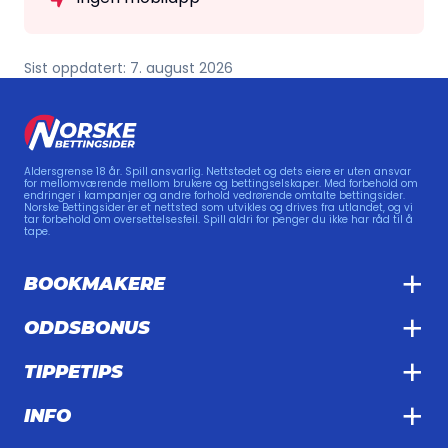
Sist oppdatert: 7. august 2026
Aldersgrense 18 år. Spill ansvarlig. Nettstedet og dets eiere er uten ansvar
for mellomværende mellom brukere og bettingselskaper. Med forbehold om
endringer i kampanjer og andre forhold vedrørende omtalte bettingsider.
Norske Bettingsider er et nettsted som utvikles og drives fra utlandet, og vi
tar forbehold om oversettelsesfeil. Spill aldri for penger du ikke har råd til å
tape.
BOOKMAKERE
ODDSBONUS
TIPPETIPS
INFO