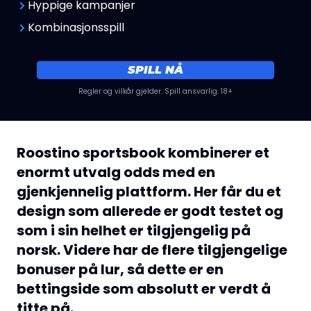
Hyppige kampanjer
Kombinasjonsspill
SPILL NÅ
Regler og vilkår gjelder. Spill ansvarlig. 18+
Roostino sportsbook kombinerer et
enormt utvalg odds med en
gjenkjennelig plattform. Her får du et
design som allerede er godt testet og
som i sin helhet er tilgjengelig på
norsk. Videre har de flere tilgjengelige
bonuser på lur, så dette er en
bettingside som absolutt er verdt å
titte på.