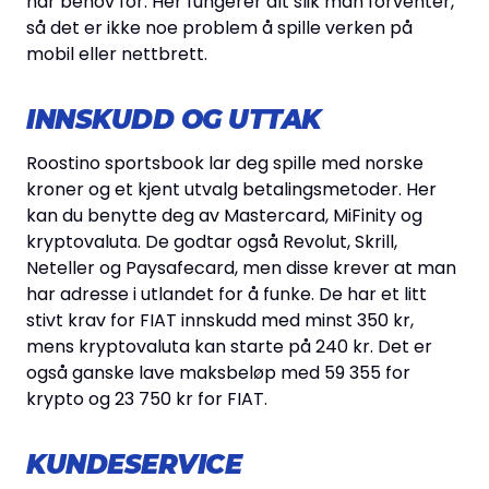
har behov for. Her fungerer alt slik man forventer,
så det er ikke noe problem å spille verken på
mobil eller nettbrett.
INNSKUDD OG UTTAK
Roostino sportsbook lar deg spille med norske
kroner og et kjent utvalg betalingsmetoder. Her
kan du benytte deg av Mastercard, MiFinity og
kryptovaluta. De godtar også Revolut, Skrill,
Neteller og Paysafecard, men disse krever at man
har adresse i utlandet for å funke. De har et litt
stivt krav for FIAT innskudd med minst 350 kr,
mens kryptovaluta kan starte på 240 kr. Det er
også ganske lave maksbeløp med 59 355 for
krypto og 23 750 kr for FIAT.
KUNDESERVICE