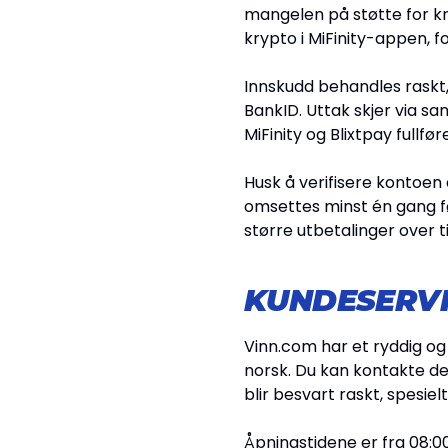
mangelen på støtte for kr
krypto i MiFinity-appen, f
Innskudd behandles raskt,
BankID. Uttak skjer via s
MiFinity og Blixtpay fullf
Husk å verifisere kontoen
omsettes minst én gang før
større utbetalinger over t
KUNDESERV
Vinn.com har et ryddig og 
norsk. Du kan kontakte dem
blir besvart raskt, spesielt
Åpningstidene er fra 08:00