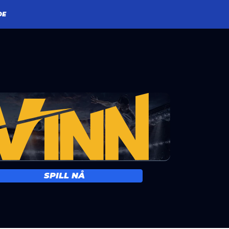
DE
SPILL NÅ