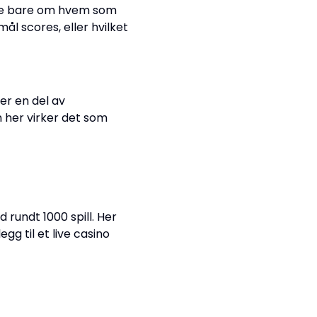
ikke bare om hvem som
ål scores, eller hvilket
 er en del av
n her virker det som
rundt 1000 spill. Her
gg til et live casino