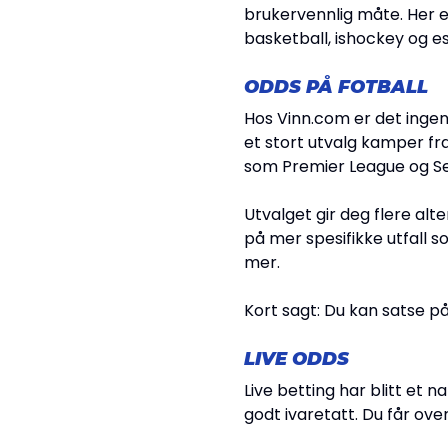
brukervennlig måte. Her e
basketball, ishockey og e
ODDS PÅ FOTBALL
Hos Vinn.com er det ingen 
et stort utvalg kamper fra
som Premier League og Seri
Utvalget gir deg flere alt
på mer spesifikke utfall 
mer.
Kort sagt: Du kan satse p
LIVE ODDS
Live betting har blitt et
godt ivaretatt. Du får ov