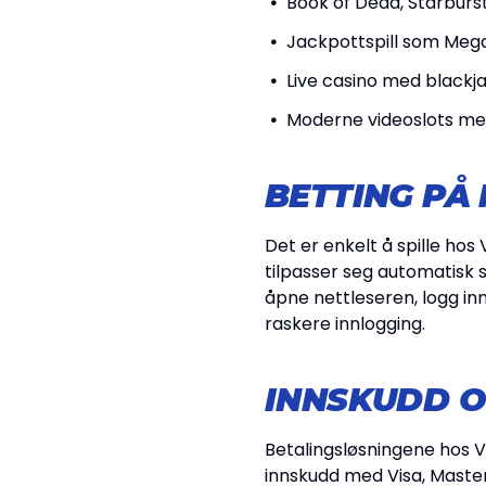
Book of Dead, Starburs
Jackpottspill som Mega
Live casino med blackj
Moderne videoslots m
BETTING PÅ
Det er enkelt å spille hos
tilpasser seg automatisk s
åpne nettleseren, logg in
raskere innlogging.
INNSKUDD O
Betalingsløsningene hos Vi
innskudd med Visa, Master