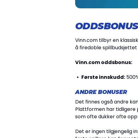
ODDSBONU
Vinn.com tilbyr en klassisk
å firedoble spillbudsjett
Vinn.com oddsbonus:
Første innskudd:
500% 
ANDRE BONUSER
Det finnes også andre ka
Plattformen har tidligere p
som ofte dukker ofte opp 
Det er ingen tilgjengelig 