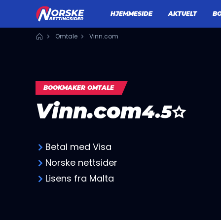
HJEMMESIDE
AKTUELT
B
Omtale
Vinn.com
BOOKMAKER OMTALE
Vinn.com
4.5
Betal med Visa
Norske nettsider
Lisens fra Malta