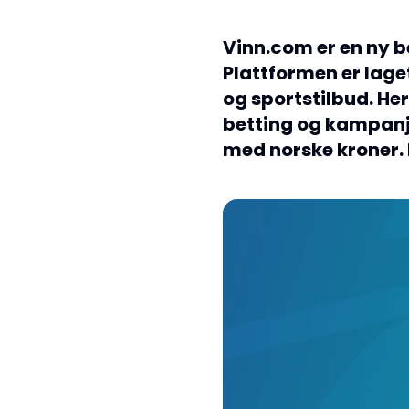
Vinn.com er en ny b
Plattformen er laget
og sportstilbud. Her
betting og kampanjer
med norske kroner. 