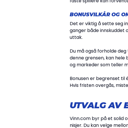
faste spillere kan forvente
BONUSVILKÅR OG O
Det er viktig å sette seg 
ganger både innskuddet og
uttak.
Du må også forholde deg t
denne grensen, kan hele bo
og markeder som teller me
Bonusen er begrenset til é
Hvis fristen overgås, mist
UTVALG AV 
Vinn.com byr på et solid 
nisjer. Du kan velge mell