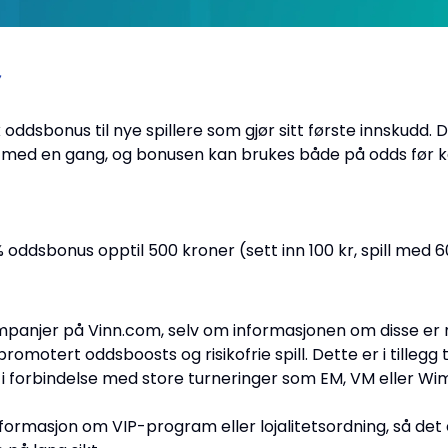
S
 oddsbonus til nye spillere som gjør sitt første innskudd. 
et med en gang, og bonusen kan brukes både på odds før k
oddsbonus opptil 500 kroner (sett inn 100 kr, spill med 6
mpanjer på Vinn.com, selv om informasjonen om disse er
romotert oddsboosts og risikofrie spill. Dette er i tillegg
i forbindelse med store turneringer som EM, VM eller Wi
informasjon om VIP-program eller lojalitetsordning, så det 