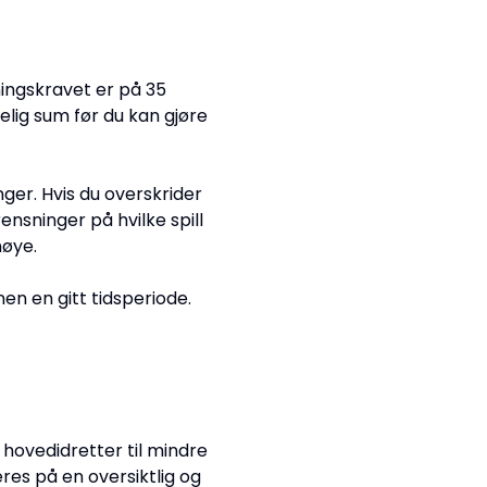
ningskravet er på 35
lig sum før du kan gjøre
ger. Hvis du overskrider
ensninger på hvilke spill
nøye.
en en gitt tidsperiode.
 hovedidretter til mindre
res på en oversiktlig og