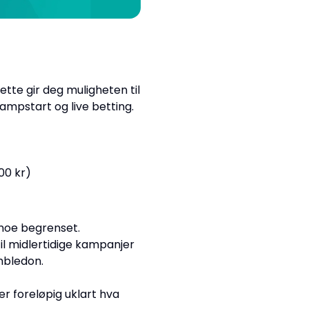
Dette gir deg muligheten til
ampstart og live betting.
00 kr)
 noe begrenset.
 til midlertidige kampanjer
mbledon.
er foreløpig uklart hva