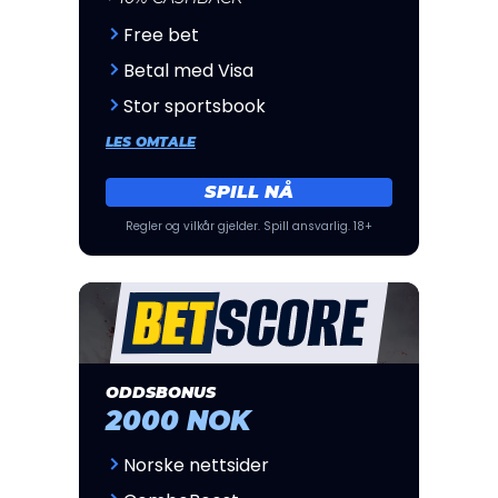
Free bet
Betal med Visa
Stor sportsbook
LES OMTALE
SPILL NÅ
Regler og vilkår gjelder. Spill ansvarlig. 18+
ODDSBONUS
2000 NOK
Norske nettsider