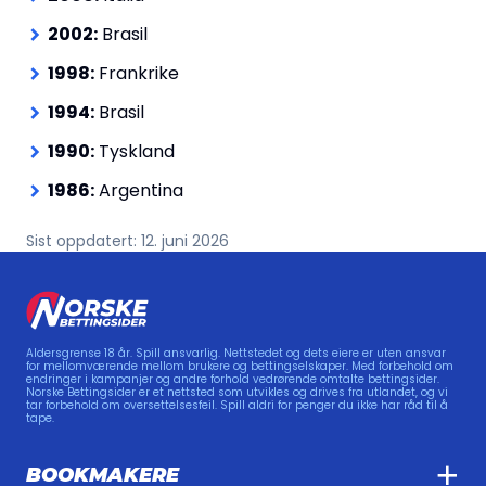
2002:
Brasil
1998:
Frankrike
1994:
Brasil
1990:
Tyskland
1986:
Argentina
Sist oppdatert: 12. juni 2026
Aldersgrense 18 år. Spill ansvarlig. Nettstedet og dets eiere er uten ansvar
for mellomværende mellom brukere og bettingselskaper. Med forbehold om
endringer i kampanjer og andre forhold vedrørende omtalte bettingsider.
Norske Bettingsider er et nettsted som utvikles og drives fra utlandet, og vi
tar forbehold om oversettelsesfeil. Spill aldri for penger du ikke har råd til å
tape.
BOOKMAKERE