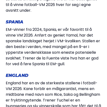
til å vinne fotball-VM 2026 hver for seg i egne
avsnitt under.
SPANIA
EM-vinner fra 2024, Spania, er vår favoritt til å
vinne VM 2026. Anført av geniet Yamal, har det
spanske landslaget herjet i VM-kvaliken. Stallen er
den beste i verden, med mangel på en 9-er i
ypperste verdensklasse som eneste potensielle
svakhet. Trener de la Fuente viste hva han er god
for ved å føre Spania til EM-gull.
ENGLAND
England har en av de sterkeste stallene i fotball-
VM 2026. Kane forblir en målgarantist, mens en
midtbane med navn som Rice, Saka og Bellingham
er fryktinngytende. Trener Tuchel er en
bunnseriøs og slu vinnerskalle som har fått det til å