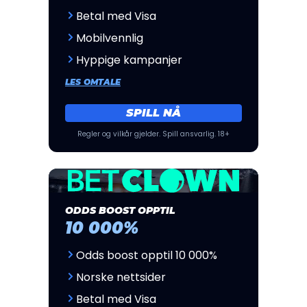
Betal med Visa
Mobilvennlig
Hyppige kampanjer
LES OMTALE
SPILL NÅ
Regler og vilkår gjelder. Spill ansvarlig. 18+
ODDS BOOST OPPTIL
10 000%
Odds boost opptil 10 000%
Norske nettsider
Betal med Visa