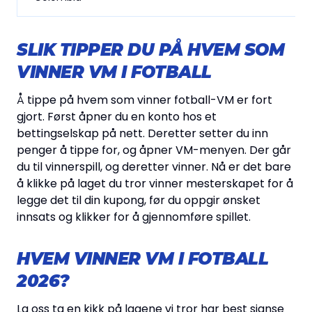
SLIK TIPPER DU PÅ HVEM SOM
VINNER VM I FOTBALL
Å tippe på hvem som vinner fotball-VM er fort
gjort. Først åpner du en konto hos et
bettingselskap på nett. Deretter setter du inn
penger å tippe for, og åpner VM-menyen. Der går
du til vinnerspill, og deretter vinner. Nå er det bare
å klikke på laget du tror vinner mesterskapet for å
legge det til din kupong, før du oppgir ønsket
innsats og klikker for å gjennomføre spillet.
HVEM VINNER VM I FOTBALL
2026?
La oss ta en kikk på lagene vi tror har best sjanse