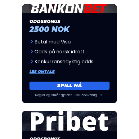
ODDSBONUS
2500 NOK
Betal med Visa
Odds på norsk idrett
Konkurransedyktig odds
LES OMTALE
SPILL NÅ
Regler og vilkår gjelder. Spill ansvarlig. 18+