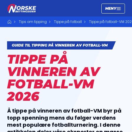
MENY
Tips om tipping
Tippe på fotball
Tippe på fotball-VM 20
GUIDE TIL TIPPING PÅ VINNEREN AV FOTBALL-VM
TIPPE PÅ
VINNEREN AV
FOTBALL-VM
2026
Å tippe på vinneren av fotball-VM byr på
topp spenning mens du følger verdens
mest populære fotballturnering. I denne
artikkelen deler våre eksperter en masse