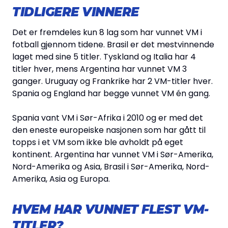
TIDLIGERE VINNERE
Det er fremdeles kun 8 lag som har vunnet VM i
fotball gjennom tidene. Brasil er det mestvinnende
laget med sine 5 titler. Tyskland og Italia har 4
titler hver, mens Argentina har vunnet VM 3
ganger. Uruguay og Frankrike har 2 VM-titler hver.
Spania og England har begge vunnet VM én gang.
Spania vant VM i Sør-Afrika i 2010 og er med det
den eneste europeiske nasjonen som har gått til
topps i et VM som ikke ble avholdt på eget
kontinent. Argentina har vunnet VM i Sør-Amerika,
Nord-Amerika og Asia, Brasil i Sør-Amerika, Nord-
Amerika, Asia og Europa.
HVEM HAR VUNNET FLEST VM-
TITLER?