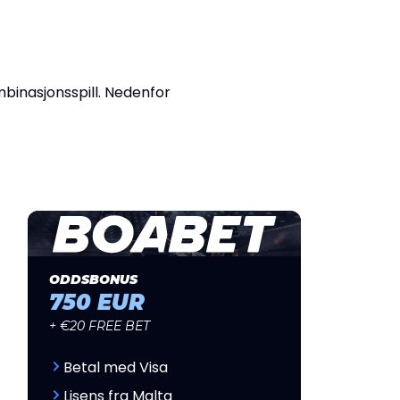
binasjonsspill. Nedenfor
ODDSBONUS
750 EUR
+ €20 FREE BET
Betal med Visa
Lisens fra Malta