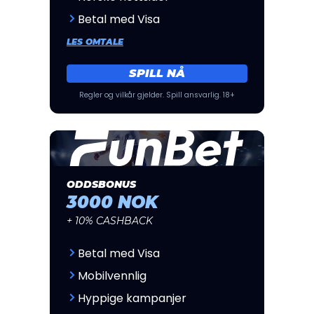
Betal med Visa
LES OMTALE
SPILL NÅ
Regler og vilkår gjelder. Spill ansvarlig. 18+
ODDSBONUS
3000 NOK
+ 10% CASHBACK
Betal med Visa
Mobilvennlig
Hyppige kampanjer