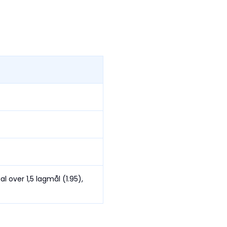
al over 1,5 lagmål (1.95),