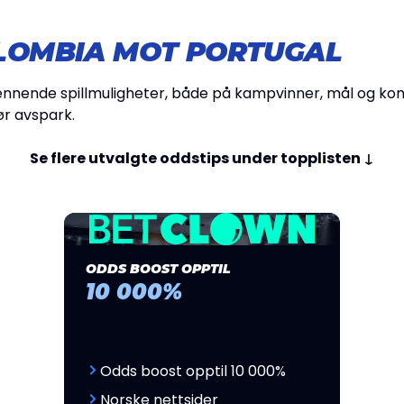
OLOMBIA MOT PORTUGAL
ennende spillmuligheter, både på kampvinner, mål og kom
ør avspark.
Se flere utvalgte oddstips under topplisten ↓
ODDS BOOST OPPTIL
10 000%
Odds boost opptil 10 000%
Norske nettsider