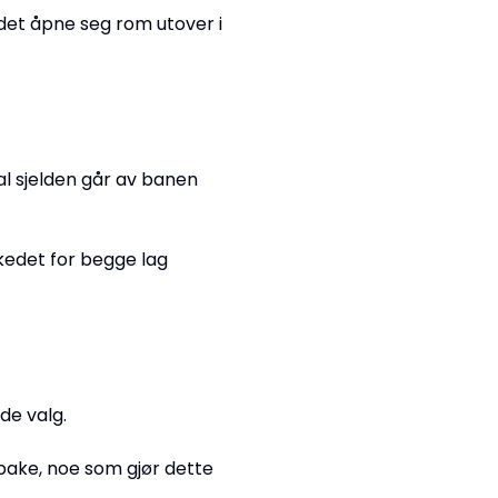
det åpne seg rom utover i
al sjelden går av banen
rkedet for begge lag
de valg.
ilbake, noe som gjør dette