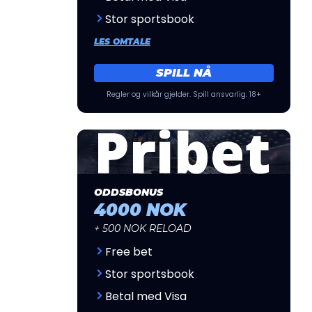
Stor sportsbook
LES OMTALE
SPILL NÅ
Regler og vilkår gjelder. Spill ansvarlig. 18+
ODDSBONUS
4000 NOK
+ 500 NOK RELOAD
Free bet
Stor sportsbook
Betal med Visa