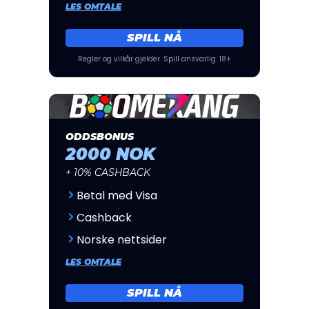
LES OMTALE
SPILL NÅ
Regler og vilkår gjelder. Spill ansvarlig. 18+
ODDSBONUS
2000 NOK
+ 10% CASHBACK
Betal med Visa
Cashback
Norske nettsider
LES OMTALE
SPILL NÅ