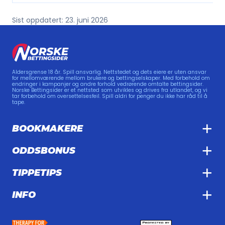
Sist oppdatert: 23. juni 2026
Aldersgrense 18 år. Spill ansvarlig. Nettstedet og dets eiere er uten ansvar
for mellomværende mellom brukere og bettingselskaper. Med forbehold om
endringer i kampanjer og andre forhold vedrørende omtalte bettingsider.
Norske Bettingsider er et nettsted som utvikles og drives fra utlandet, og vi
tar forbehold om oversettelsesfeil. Spill aldri for penger du ikke har råd til å
tape.
BOOKMAKERE
ODDSBONUS
TIPPETIPS
INFO