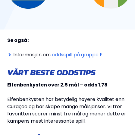
Se også:
Informasjon om
oddsspill på gruppe E
VÅRT BESTE ODDSTIPS
Elfenbenkysten over 2,5 mål – odds 1.78
Elfenbenkysten har betydelig høyere kvalitet enn
Curaçao og bør skape mange målsjanser. Vi tror
favoritten scorer minst tre mål og mener dette er
kampens mest interessante spill.