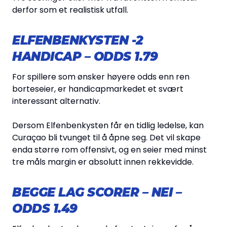
derfor som et realistisk utfall.
ELFENBENKYSTEN -2
HANDICAP – ODDS 1.79
For spillere som ønsker høyere odds enn ren
borteseier, er handicapmarkedet et svært
interessant alternativ.
Dersom Elfenbenkysten får en tidlig ledelse, kan
Curaçao bli tvunget til å åpne seg. Det vil skape
enda større rom offensivt, og en seier med minst
tre måls margin er absolutt innen rekkevidde.
BEGGE LAG SCORER – NEI –
ODDS 1.49