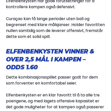
Elfenbenkysten har gode forutsetninger for å
kontrollere kampen også defensivt.
Curaçao kan få lange perioder uten ball og
begrenset med klare målsjanser. Holder favoritten
nullen samtidig som de leverer offensivt, fremstår
dette som et solid spill.
ELFENBENKYSTEN VINNER &
OVER 2,5 MÅL I KAMPEN –
ODDS 1.60
Dette kombinasjonsspillet passer godt for dem
som forventer en komfortabel seier.
Elfenbenkysten er en klar favoritt til å ta alle tre
poengene, og med lagets offensive kapasitet er
det gode muligheter for at kampen også passerer