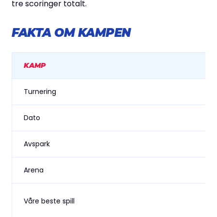
tre scoringer totalt.
FAKTA OM KAMPEN
KAMP
Turnering
Dato
Avspark
Arena
Våre beste spill