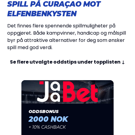
SPILL PÅ CURAÇAO MOT
ELFENBENKYSTEN
Det finnes flere spennende spillmuligheter på
oppgjøret. Både kampvinner, handicap og målspill
byr på attraktive alternativer for deg som ønsker
spill med god verdi.
Se flere utvalgte oddstips under topplisten ↓
ODDSBONUS
2000 NOK
+ 10% CASHBACK