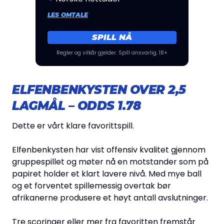
LES OMTALE
SPILL NÅ
Regler og vilkår gjelder. Spill ansvarlig. 18+
ELFENBENKYSTEN OVER 2,5
LAGMÅL – ODDS 1.78
Dette er vårt klare favorittspill.
Elfenbenkysten har vist offensiv kvalitet gjennom
gruppespillet og møter nå en motstander som på
papiret holder et klart lavere nivå. Med mye ball
og et forventet spillemessig overtak bør
afrikanerne produsere et høyt antall avslutninger.
Tre scoringer eller mer fra favoritten fremstår