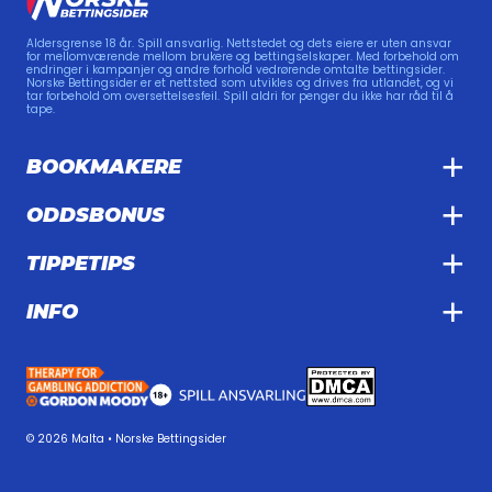
Aldersgrense 18 år. Spill ansvarlig. Nettstedet og dets eiere er uten ansvar
for mellomværende mellom brukere og bettingselskaper. Med forbehold om
endringer i kampanjer og andre forhold vedrørende omtalte bettingsider.
Norske Bettingsider er et nettsted som utvikles og drives fra utlandet, og vi
tar forbehold om oversettelsesfeil. Spill aldri for penger du ikke har råd til å
tape.
BOOKMAKERE
ODDSBONUS
TIPPETIPS
INFO
© 2026 Malta • Norske Bettingsider