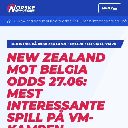
MENY
New Zealand mot Belgia odds 27.06: Mest interessante spill 
ODDSTIPS PÅ NEW ZEALAND - BELGIA I FOTBALL-VM 26
NEW ZEALAND
MOT BELGIA
ODDS 27.06:
MEST
INTERESSANTE
SPILL PÅ VM-