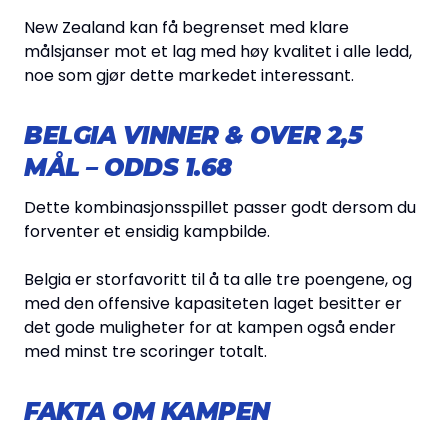
New Zealand kan få begrenset med klare
målsjanser mot et lag med høy kvalitet i alle ledd,
noe som gjør dette markedet interessant.
BELGIA VINNER & OVER 2,5
MÅL – ODDS 1.68
Dette kombinasjonsspillet passer godt dersom du
forventer et ensidig kampbilde.
Belgia er storfavoritt til å ta alle tre poengene, og
med den offensive kapasiteten laget besitter er
det gode muligheter for at kampen også ender
med minst tre scoringer totalt.
FAKTA OM KAMPEN