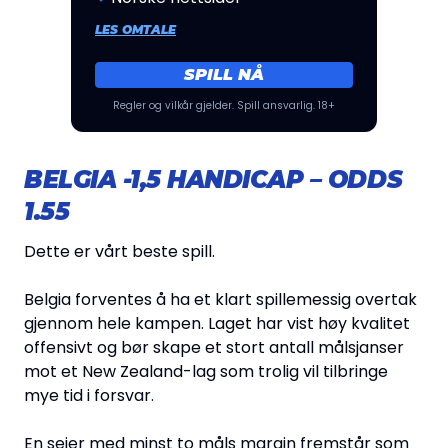
LES OMTALE
SPILL NÅ
Regler og vilkår gjelder. Spill ansvarlig. 18+
BELGIA -1,5 HANDICAP – ODDS
1.55
Dette er vårt beste spill.
Belgia forventes å ha et klart spillemessig overtak
gjennom hele kampen. Laget har vist høy kvalitet
offensivt og bør skape et stort antall målsjanser
mot et New Zealand-lag som trolig vil tilbringe
mye tid i forsvar.
En seier med minst to måls margin fremstår som