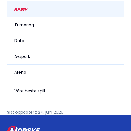
KAMP
Turnering
Dato
Avspark
Arena
Våre beste spill
Sist oppdatert: 24. juni 2026