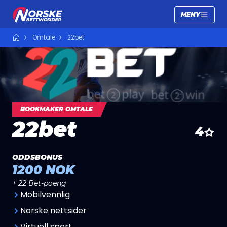
MENY
Omtale
22bet
BOOKMAKER OMTALE
22bet
4
ODDSBONUS
1200 NOK
+ 22 Bet-poeng
Mobilvennlig
Norske nettsider
Virtuell sport