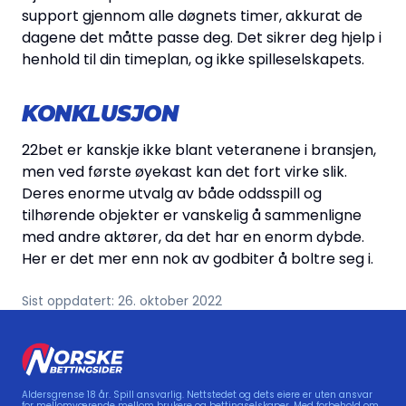
support gjennom alle døgnets timer, akkurat de
dagene det måtte passe deg. Det sikrer deg hjelp i
henhold til din timeplan, og ikke spilleselskapets.
KONKLUSJON
22bet er kanskje ikke blant veteranene i bransjen,
men ved første øyekast kan det fort virke slik.
Deres enorme utvalg av både oddsspill og
tilhørende objekter er vanskelig å sammenligne
med andre aktører, da det har en enorm dybde.
Her er det mer enn nok av godbiter å boltre seg i.
Sist oppdatert: 26. oktober 2022
Aldersgrense 18 år. Spill ansvarlig. Nettstedet og dets eiere er uten ansvar
for mellomværende mellom brukere og bettingselskaper. Med forbehold om