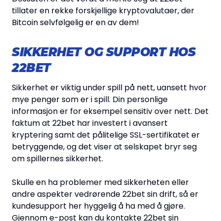
tillater en rekke forskjellige kryptovalutaer, der
Bitcoin selvfølgelig er en av dem!
SIKKERHET OG SUPPORT HOS
22BET
Sikkerhet er viktig under spill på nett, uansett hvor
mye penger som er i spill. Din personlige
informasjon er for eksempel sensitiv over nett. Det
faktum at 22bet har investert i avansert
kryptering samt det pålitelige SSL-sertifikatet er
betryggende, og det viser at selskapet bryr seg
om spillernes sikkerhet.
Skulle en ha problemer med sikkerheten eller
andre aspekter vedrørende 22bet sin drift, så er
kundesupport her hyggelig å ha med å gjøre.
Gjennom e-post kan du kontakte 22bet sin