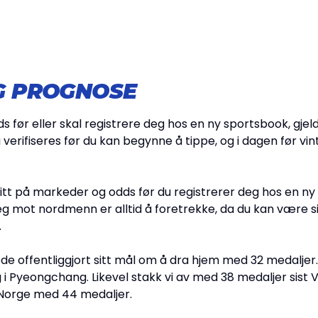
OG PROGNOSE
ds før eller skal registrere deg hos en ny sportsbook, gjeld
verifiseres før du kan begynne å tippe, og i dagen før vint
 titt på markeder og odds før du registrerer deg hos en ny
eg mot nordmenn er alltid å foretrekke, da du kan være s
.
e offentliggjort sitt mål om å dra hjem med 32 medaljer
g i Pyeongchang. Likevel stakk vi av med 38 medaljer sist
 Norge med 44 medaljer.