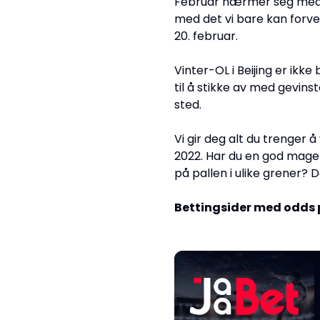
Februar nærmer seg med st
med det vi bare kan forven
20. februar.
Vinter-OL i Beijing er ikk
til å stikke av med gevins
sted.
Vi gir deg alt du trenger 
2022. Har du en god magef
på pallen i ulike grener? 
Bettingsider med odds på