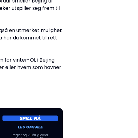
ar smeller Beijing til
er utspiller seg frem til
 også en utmerket mulighet
Da har du kommet til rett
 for vinter-OL i Beijing
jer eller hvem som havner
SPILL NÅ
LES OMTALE
Regler og vilkår gjelder.