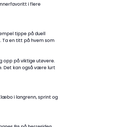
nerfavoritt i flere
empel tippe på duell
r. Ta en titt på hvem som
deg opp på viktige utøvere.
e. Det kan også være lurt
læbo i langrenn, sprint og
hingnes Bø på herresiden.