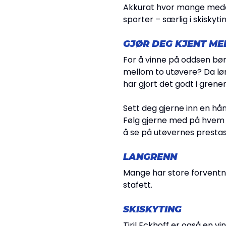
Akkurat hvor mange medalje
sporter – særlig i skiskyti
GJØR DEG KJENT M
For å vinne på oddsen bør
mellom to utøvere? Da lønn
har gjort det godt i grenen
Sett deg gjerne inn en hånd
Følg gjerne med på hvem s
å se på utøvernes presta
LANGRENN
Mange har store forventni
stafett.
SKISKYTING
Tiril Eckhoff er også en v