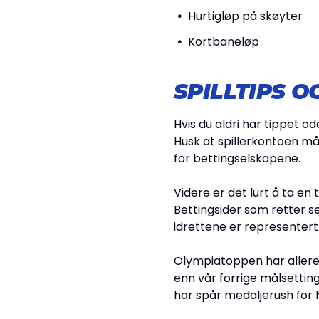
Hurtigløp på skøyter
Kortbaneløp
SPILLTIPS 
Hvis du aldri har tippet od
Husk at spillerkontoen må 
for bettingselskapene.
Videre er det lurt å ta en
Bettingsider som retter s
idrettene er representert
Olympiatoppen har allered
enn vår forrige målsettin
har spår medaljerush for