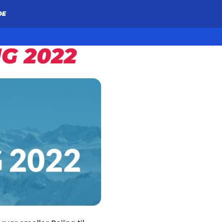
DE
NG 2022