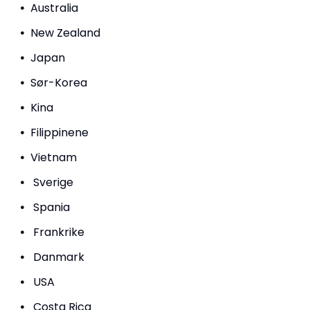
Australia
New Zealand
Japan
Sør-Korea
Kina
Filippinene
Vietnam
Sverige
Spania
Frankrike
Danmark
USA
Costa Rica