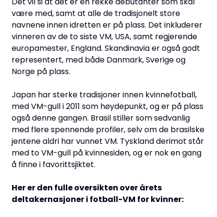
Det vil si at det er en rekke debutanter som skal
være med, samt at alle de tradisjonelt store
navnene innen idretten er på plass. Det inkluderer
vinneren av de to siste VM, USA, samt regjerende
europamester, England. Skandinavia er også godt
representert, med både Danmark, Sverige og
Norge på plass.
Japan har sterke tradisjoner innen kvinnefotball,
med VM-gull i 2011 som høydepunkt, og er på plass
også denne gangen. Brasil stiller som sedvanlig
med flere spennende profiler, selv om de brasilske
jentene aldri har vunnet VM. Tyskland derimot står
med to VM-gull på kvinnesiden, og er nok en gang
å finne i favorittsjiktet.
Her er den fulle oversikten over årets
deltakernasjoner i fotball-VM for kvinner: