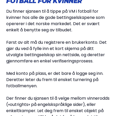
FOTBALL FOR KVINNER
Du finner sjansen til å tippe på VM i fotball for
kvinner hos alle de gode bettingselskapene som
opererer i det norske markedet. Det er svært
enkelt å benytte seg av tilbudet.
Først av alt må du registrere en brukerkonto. Det
gjør du ved å fylle inn et kort skjema på ditt
utvalgte bettingselskap sin nettside, og deretter
gjennomføre en enkel verifiseringsprosess.
Med konto på plass, er det bare å logge seg inn.
Deretter leter du frem til ønsket turnering på
fotballmenyen.
Der finner du sjansen til å velge mellom vinnerodds
(«outrights» på engelskspråklige sider), eller
enkeltkamper. Let deg frem til ønsket objekt på