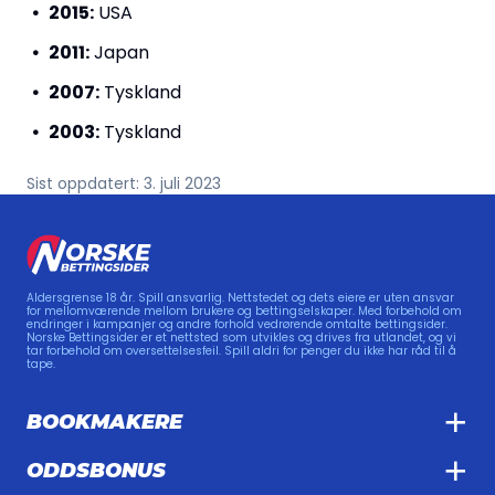
2015:
USA
2011:
Japan
2007:
Tyskland
2003:
Tyskland
Sist oppdatert: 3. juli 2023
Aldersgrense 18 år. Spill ansvarlig. Nettstedet og dets eiere er uten ansvar
for mellomværende mellom brukere og bettingselskaper. Med forbehold om
endringer i kampanjer og andre forhold vedrørende omtalte bettingsider.
Norske Bettingsider er et nettsted som utvikles og drives fra utlandet, og vi
tar forbehold om oversettelsesfeil. Spill aldri for penger du ikke har råd til å
tape.
BOOKMAKERE
ODDSBONUS