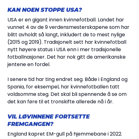
KAN NOEN STOPPE USA?
USA er en gigant innen kvinnefotball. Landet har
vunnet 4 av de 9 verdensmesterskapene som har
blitt avholdt så langt, inkludert de to mest nylige
(2015 og 2019). Tradisjonelt sett har kvinnefotball
nytt høyere status i USA enn i mer tradisjonelle
fotballnasjoner. Det har nok gitt de amerikanske
jentene en fordel.
I senere tid har ting endret seg. Både i England og
Spania, for eksempel, har kvinnefotballen tatt
voldsomme steg. Det skal bli spennende å se om
det kan føre til et tronskifte allerede nå i år.
VIL LØVINNENE FORTSETTE
FREMGANGEN?
England kapret EM-gull på hjemmebane i 2022.