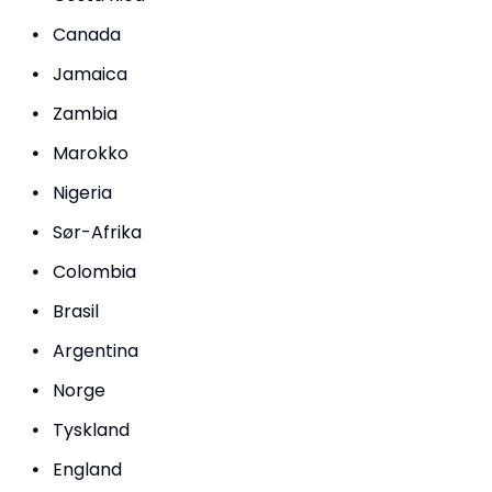
Canada
Jamaica
Zambia
Marokko
Nigeria
Sør-Afrika
Colombia
Brasil
Argentina
Norge
Tyskland
England