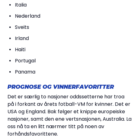
Italia
Nederland
Sveits
Irland
Haiti
Portugal
Panama
PROGNOSE OG VINNERFAVORITTER
Det er særlig to nasjoner oddssetterne har troa
på i forkant av årets fotball-VM for kvinner. Det er
USA og England. Bak følger et knippe europeiske
nasjoner, samt den ene vertsnasjonen, Australia. La
oss nå ta en litt nærmer titt på noen av
forhåndsfavorittene.