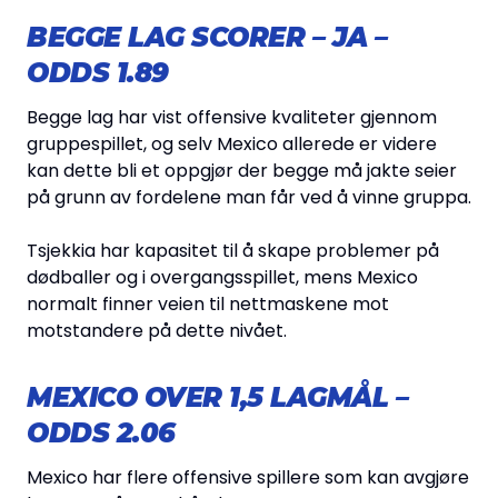
BEGGE LAG SCORER – JA –
ODDS 1.89
Begge lag har vist offensive kvaliteter gjennom
gruppespillet, og selv Mexico allerede er videre
kan dette bli et oppgjør der begge må jakte seier
på grunn av fordelene man får ved å vinne gruppa.
Tsjekkia har kapasitet til å skape problemer på
dødballer og i overgangsspillet, mens Mexico
normalt finner veien til nettmaskene mot
motstandere på dette nivået.
MEXICO OVER 1,5 LAGMÅL –
ODDS 2.06
Mexico har flere offensive spillere som kan avgjøre