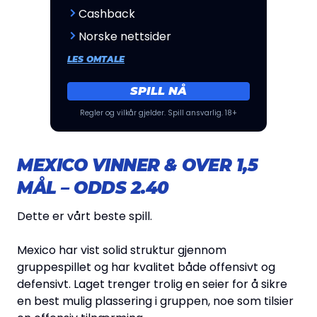
Cashback
Norske nettsider
LES OMTALE
SPILL NÅ
Regler og vilkår gjelder. Spill ansvarlig. 18+
MEXICO VINNER & OVER 1,5
MÅL – ODDS 2.40
Dette er vårt beste spill.
Mexico har vist solid struktur gjennom
gruppespillet og har kvalitet både offensivt og
defensivt. Laget trenger trolig en seier for å sikre
en best mulig plassering i gruppen, noe som tilsier