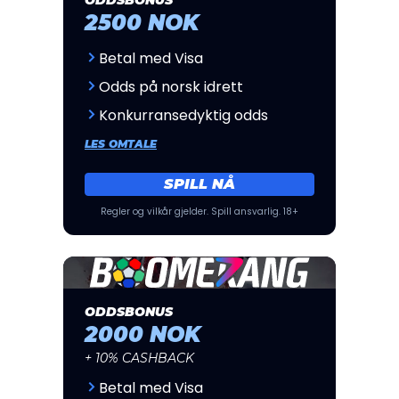
ODDSBONUS
2500 NOK
Betal med Visa
Odds på norsk idrett
Konkurransedyktig odds
LES OMTALE
SPILL NÅ
Regler og vilkår gjelder. Spill ansvarlig. 18+
ODDSBONUS
2000 NOK
+ 10% CASHBACK
Betal med Visa