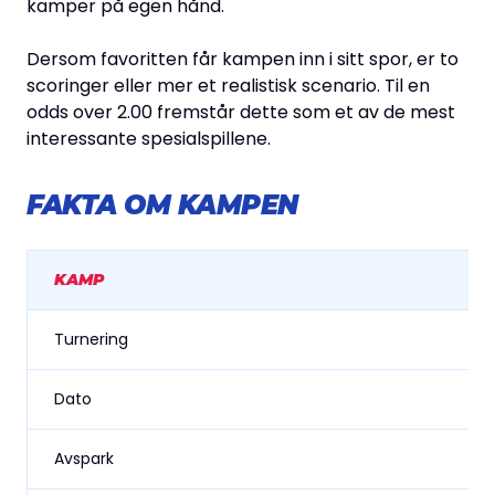
kamper på egen hånd.
Dersom favoritten får kampen inn i sitt spor, er to
scoringer eller mer et realistisk scenario. Til en
odds over 2.00 fremstår dette som et av de mest
interessante spesialspillene.
FAKTA OM KAMPEN
KAMP
Turnering
Dato
Avspark