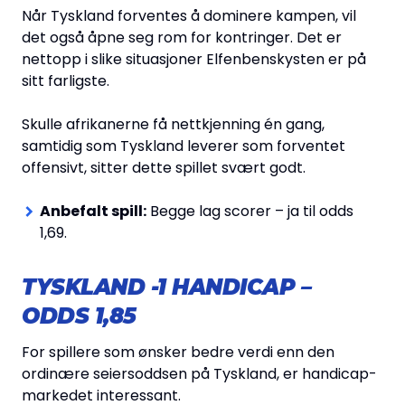
Når Tyskland forventes å dominere kampen, vil
det også åpne seg rom for kontringer. Det er
nettopp i slike situasjoner Elfenbenskysten er på
sitt farligste.
Skulle afrikanerne få nettkjenning én gang,
samtidig som Tyskland leverer som forventet
offensivt, sitter dette spillet svært godt.
Anbefalt spill:
Begge lag scorer – ja til odds
1,69.
TYSKLAND -1 HANDICAP –
ODDS 1,85
For spillere som ønsker bedre verdi enn den
ordinære seiersoddsen på Tyskland, er handicap-
markedet interessant.