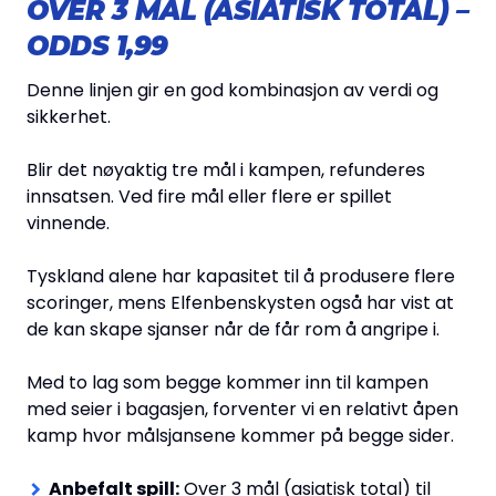
OVER 3 MÅL (ASIATISK TOTAL) –
ODDS 1,99
Denne linjen gir en god kombinasjon av verdi og
sikkerhet.
Blir det nøyaktig tre mål i kampen, refunderes
innsatsen. Ved fire mål eller flere er spillet
vinnende.
Tyskland alene har kapasitet til å produsere flere
scoringer, mens Elfenbenskysten også har vist at
de kan skape sjanser når de får rom å angripe i.
Med to lag som begge kommer inn til kampen
med seier i bagasjen, forventer vi en relativt åpen
kamp hvor målsjansene kommer på begge sider.
Anbefalt spill:
Over 3 mål (asiatisk total) til