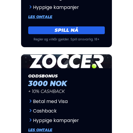
Hyppige kampanjer
LES OMTALE
SPILL NÅ
Regler og vilkår gjelder. Spill ansvarlig. 18+
ODDSBONUS
3000 NOK
+ 10% CASHBACK
Betal med Visa
Cashback
Hyppige kampanjer
LES OMTALE