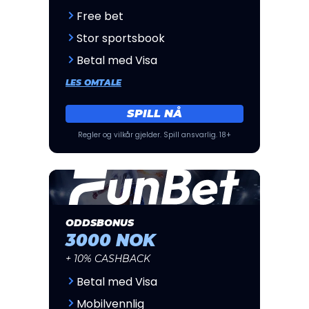
Free bet
Stor sportsbook
Betal med Visa
LES OMTALE
SPILL NÅ
Regler og vilkår gjelder. Spill ansvarlig. 18+
ODDSBONUS
3000 NOK
+ 10% CASHBACK
Betal med Visa
Mobilvennlig