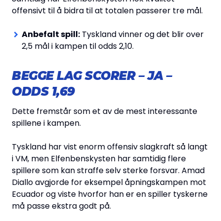
offensivt til å bidra til at totalen passerer tre mål.
Anbefalt spill:
Tyskland vinner og det blir over
2,5 mål i kampen til odds 2,10.
BEGGE LAG SCORER – JA –
ODDS 1,69
Dette fremstår som et av de mest interessante
spillene i kampen.
Tyskland har vist enorm offensiv slagkraft så langt
i VM, men Elfenbenskysten har samtidig flere
spillere som kan straffe selv sterke forsvar. Amad
Diallo avgjorde for eksempel åpningskampen mot
Ecuador og viste hvorfor han er en spiller tyskerne
må passe ekstra godt på.