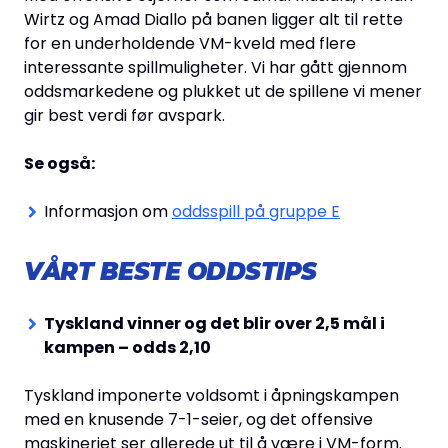
Wirtz og Amad Diallo på banen ligger alt til rette
for en underholdende VM-kveld med flere
interessante spillmuligheter. Vi har gått gjennom
oddsmarkedene og plukket ut de spillene vi mener
gir best verdi før avspark.
Se også:
Informasjon om
oddsspill på gruppe E
VÅRT BESTE ODDSTIPS
Tyskland vinner og det blir over 2,5 mål i
kampen – odds 2,10
Tyskland imponerte voldsomt i åpningskampen
med en knusende 7-1-seier, og det offensive
maskineriet ser allerede ut til å være i VM-form.