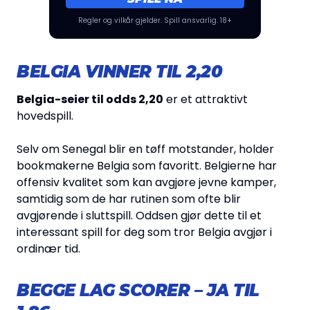
Regler og vilkår gjelder. Spill ansvarlig. 18+
BELGIA VINNER TIL 2,20
Belgia-seier til odds 2,20
er et attraktivt
hovedspill.
Selv om Senegal blir en tøff motstander, holder
bookmakerne Belgia som favoritt. Belgierne har
offensiv kvalitet som kan avgjøre jevne kamper,
samtidig som de har rutinen som ofte blir
avgjørende i sluttspill. Oddsen gjør dette til et
interessant spill for deg som tror Belgia avgjør i
ordinær tid.
BEGGE LAG SCORER – JA TIL