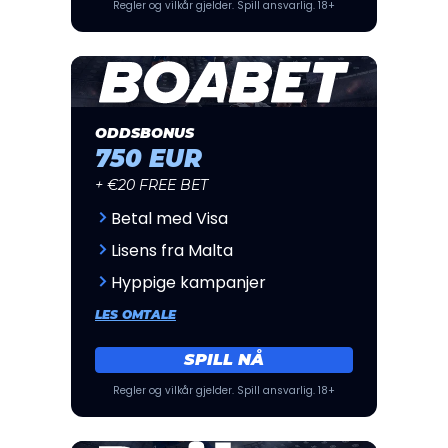
Regler og vilkår gjelder. Spill ansvarlig. 18+
ODDSBONUS
750 EUR
+ €20 FREE BET
Betal med Visa
Lisens fra Malta
Hyppige kampanjer
LES OMTALE
SPILL NÅ
Regler og vilkår gjelder. Spill ansvarlig. 18+