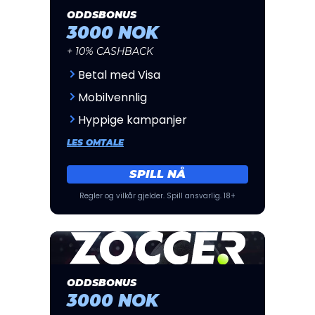
ODDSBONUS
3000 NOK
+ 10% CASHBACK
Betal med Visa
Mobilvennlig
Hyppige kampanjer
LES OMTALE
SPILL NÅ
Regler og vilkår gjelder. Spill ansvarlig. 18+
ODDSBONUS
3000 NOK