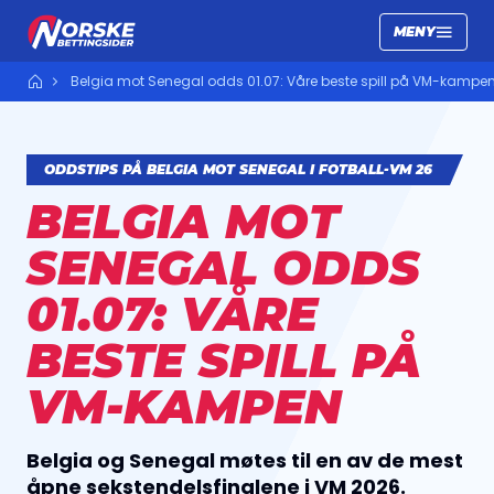
MENY
Belgia mot Senegal odds 01.07: Våre beste spill på VM-kampe
ODDSTIPS PÅ BELGIA MOT SENEGAL I FOTBALL-VM 26
BELGIA MOT
SENEGAL ODDS
01.07: VÅRE
BESTE SPILL PÅ
VM-KAMPEN
Belgia og Senegal møtes til en av de mest
åpne sekstendelsfinalene i VM 2026.