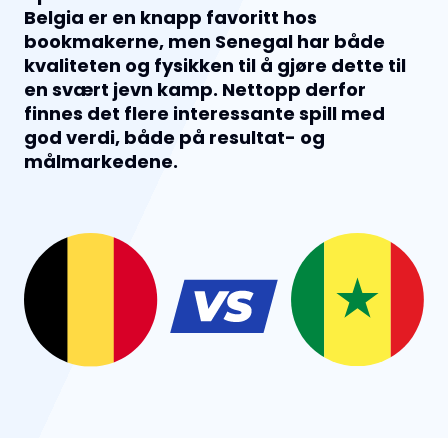
Belgia er en knapp favoritt hos
bookmakerne, men Senegal har både
kvaliteten og fysikken til å gjøre dette til
en svært jevn kamp. Nettopp derfor
finnes det flere interessante spill med
god verdi, både på resultat- og
målmarkedene.