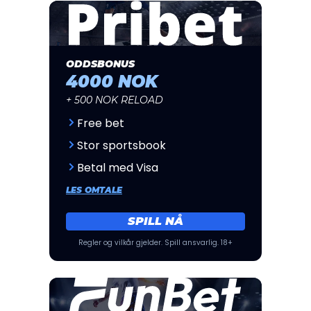
ODDSBONUS
4000 NOK
+ 500 NOK RELOAD
Free bet
Stor sportsbook
Betal med Visa
LES OMTALE
SPILL NÅ
Regler og vilkår gjelder. Spill ansvarlig. 18+