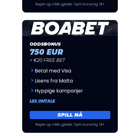
Regler og vilkår gjelder. Spill ansvarlig. 18+
ODDSBONUS
750 EUR
+ €20 FREE BET
Betal med Visa
Lisens fra Malta
Hyppige kampanjer
LES OMTALE
SPILL NÅ
Regler og vilkår gjelder. Spill ansvarlig. 18+