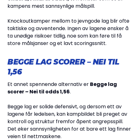
kampens mest sannsynlige målspill.
Knockoutkamper mellom to jevngode lag blir ofte
taktiske og avventende. Ingen av lagene ønsker å
ta unødige risikoer tidlig, noe som kan føre til få
store målsjanser og et lavt scoringssnitt.
BEGGE LAG SCORER – NEI TIL
1,56
Et annet spennende alternativ er
Begge lag
scorer – Nei til odds 1,56
.
Begge lag er solide defensivt, og dersom ett av
lagene får ledelsen, kan kampbildet bli preget av
kontroll og struktur fremfor åpent angrepsspill.
Det øker sannsynligheten for at bare ett lag finner
veien til nettmaskene.