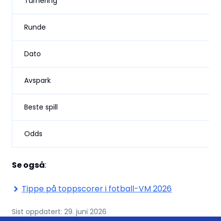
Turnering
Runde
Dato
Avspark
Beste spill
Odds
Se også
:
Tippe på toppscorer i fotball-VM 2026
Sist oppdatert: 29. juni 2026