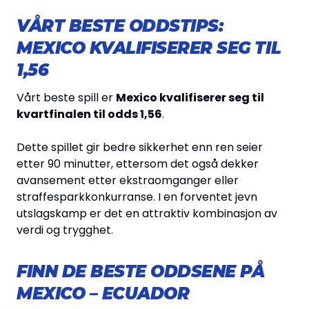
VÅRT BESTE ODDSTIPS:
MEXICO KVALIFISERER SEG TIL
1,56
Vårt beste spill er
Mexico kvalifiserer seg til
kvartfinalen til odds 1,56
.
Dette spillet gir bedre sikkerhet enn ren seier
etter 90 minutter, ettersom det også dekker
avansement etter ekstraomganger eller
straffesparkkonkurranse. I en forventet jevn
utslagskamp er det en attraktiv kombinasjon av
verdi og trygghet.
FINN DE BESTE ODDSENE PÅ
MEXICO – ECUADOR