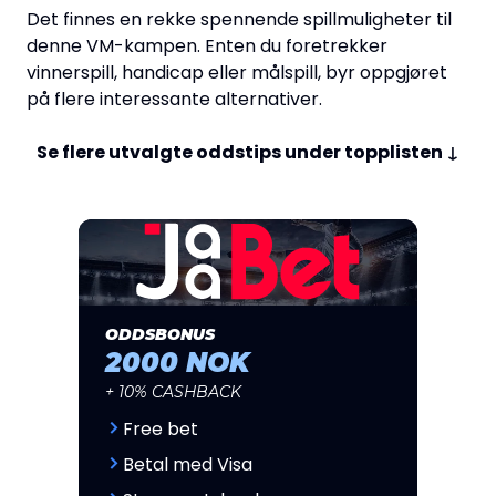
Det finnes en rekke spennende spillmuligheter til
denne VM-kampen. Enten du foretrekker
vinnerspill, handicap eller målspill, byr oppgjøret
på flere interessante alternativer.
Se flere utvalgte oddstips under topplisten ↓
ODDSBONUS
2000 NOK
+ 10% CASHBACK
Free bet
Betal med Visa