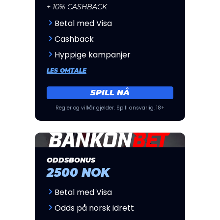
+ 10% CASHBACK
Betal med Visa
Cashback
Hyppige kampanjer
LES OMTALE
SPILL NÅ
Regler og vilkår gjelder. Spill ansvarlig. 18+
ODDSBONUS
2500 NOK
Betal med Visa
Odds på norsk idrett