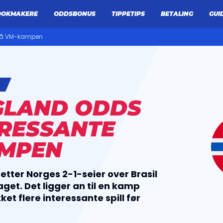
OOKMAKERE
ODDSBONUS
TIPPETIPS
BETALING
GUI
l på VM-kampen
GLAND ODDS
TERESSANTE
AMPEN
n etter Norges 2-1-seier over Brasil
aget. Det ligger an til en kamp
et flere interessante spill før