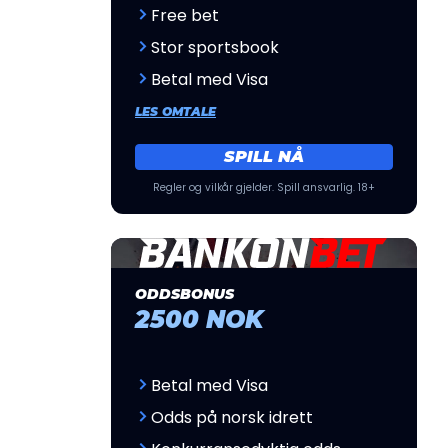
Free bet
Stor sportsbook
Betal med Visa
LES OMTALE
SPILL NÅ
Regler og vilkår gjelder. Spill ansvarlig. 18+
ODDSBONUS
2500 NOK
Betal med Visa
Odds på norsk idrett