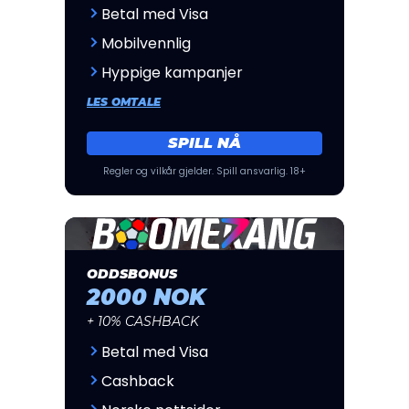
Betal med Visa
Mobilvennlig
Hyppige kampanjer
LES OMTALE
SPILL NÅ
Regler og vilkår gjelder. Spill ansvarlig. 18+
ODDSBONUS
2000 NOK
+ 10% CASHBACK
Betal med Visa
Cashback