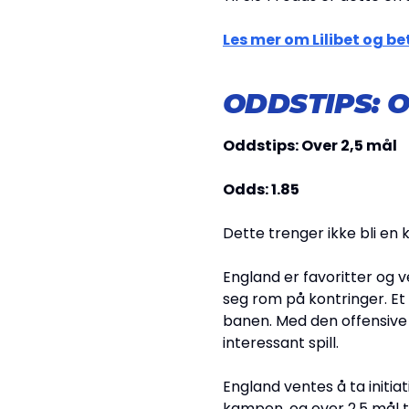
Les mer om Lilibet og be
ODDSTIPS: OV
Oddstips: Over 2,5 mål
Odds: 1.85
Dette trenger ikke bli en 
England er favoritter og v
seg rom på kontringer. Et 
banen. Med den offensive k
interessant spill.
England ventes å ta initia
kampen, og over 2,5 mål ti