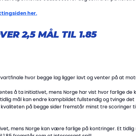
ttingsiden her.
ER 2,5 MÅL TIL 1.85
kvartfinale hvor begge lag ligger lavt og venter på at mots
entes å ta initiativet, mens Norge har vist hvor farlige d
tidlig mål kan endre kampbildet fullstendig og tvinge det
valiteten på begge sider fremstår minst tre scoringer til
tivet, mens Norge kan være farlige på kontringer. Et tidli
l 1.85 fremstår som et interessant spill.