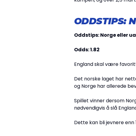
ODDSTIPS: N
Oddstips: Norge eller u
Odds: 1.82
England skal være favoritt
Det norske laget har netto
og Norge har allerede bev
Spillet vinner dersom Norg
nødvendigvis å slå England 
Dette kan bli jevnere enn