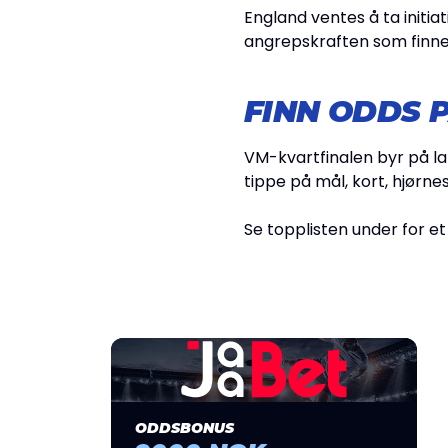
England ventes å ta initi
angrepskraften som finnes
FINN ODDS 
VM-kvartfinalen byr på l
tippe på mål, kort, hjørne
Se topplisten under for e
ODDSBONUS