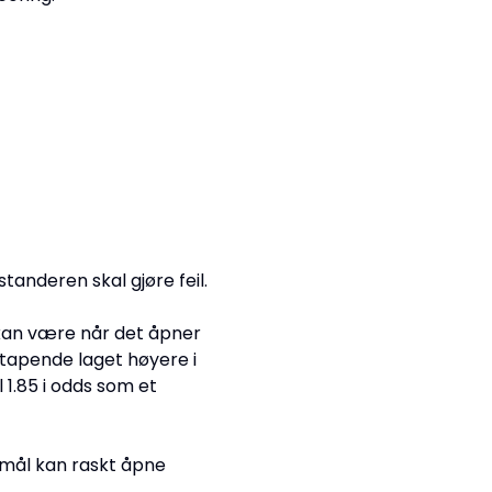
tanderen skal gjøre feil.
e kan være når det åpner
 tapende laget høyere i
 1.85 i odds som et
g mål kan raskt åpne