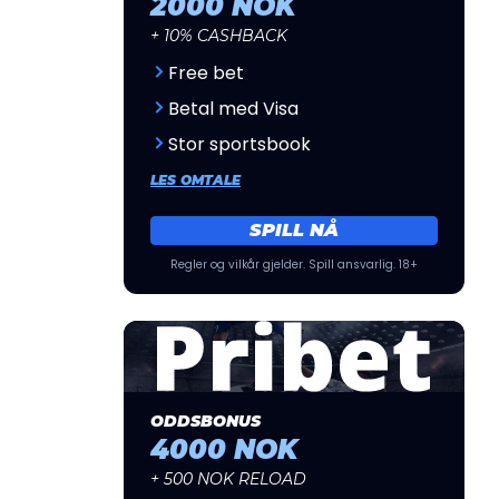
2000 NOK
+ 10% CASHBACK
Free bet
Betal med Visa
Stor sportsbook
LES OMTALE
SPILL NÅ
Regler og vilkår gjelder. Spill ansvarlig. 18+
ODDSBONUS
4000 NOK
+ 500 NOK RELOAD