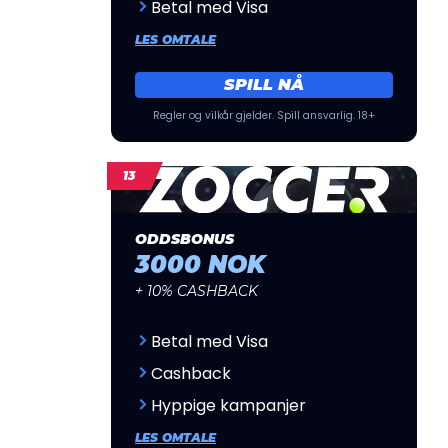
Betal med Visa
LES OMTALE
SPILL NÅ
Regler og vilkår gjelder. Spill ansvarlig. 18+
ODDSBONUS
3000 NOK
+ 10% CASHBACK
Betal med Visa
Cashback
Hyppige kampanjer
LES OMTALE