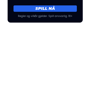
SPILL NÅ
Regler og vilkår gjelder. Spill ansvarlig. 18+