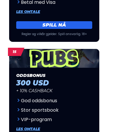
Betal med Visa
LES OMTALE
SPILL NÅ
Regler og vilkår gjelder. Spill ansvarlig. 18+
ODDSBONUS
300 USD
+ 10% CASHBACK
God oddsbonus
Stor sportsbook
VIP-program
LES OMTALE