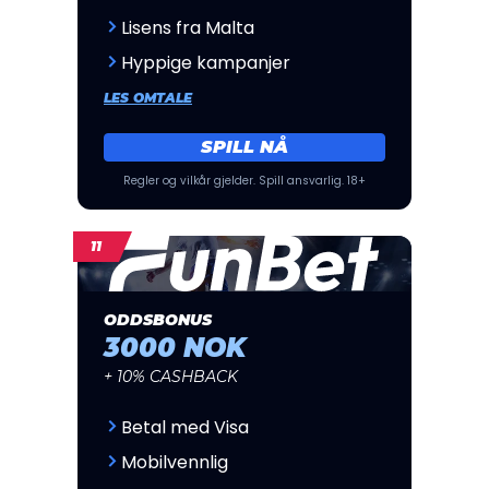
Lisens fra Malta
Hyppige kampanjer
LES OMTALE
SPILL NÅ
Regler og vilkår gjelder. Spill ansvarlig. 18+
ODDSBONUS
3000 NOK
+ 10% CASHBACK
Betal med Visa
Mobilvennlig