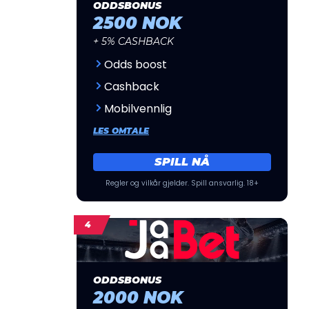
ODDSBONUS
2500 NOK
+ 5% CASHBACK
Odds boost
Cashback
Mobilvennlig
LES OMTALE
SPILL NÅ
Regler og vilkår gjelder. Spill ansvarlig. 18+
ODDSBONUS
2000 NOK