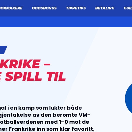
OOKMAKERE
ODDSBONUS
TIPPETIPS
BETALING
GUI
KRIKE –
SPILL TIL
al i en kamp som lukter både
n gjentakelse av den berømte VM-
 fotballverdenen med 1–0 mot de
 Frankrike inn som klar favoritt,