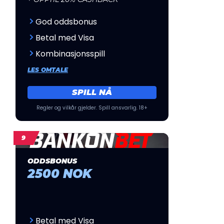
God oddsbonus
Betal med Visa
Kombinasjonsspill
LES OMTALE
SPILL NÅ
Regler og vilkår gjelder. Spill ansvarlig. 18+
ODDSBONUS
2500 NOK
Betal med Visa