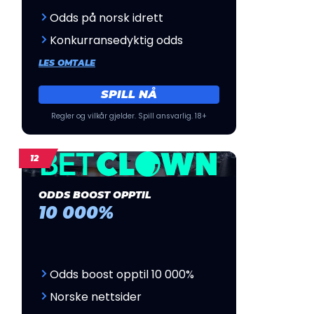
Odds på norsk idrett
Konkurransedyktig odds
LES OMTALE
SPILL NÅ
Regler og vilkår gjelder. Spill ansvarlig. 18+
ODDS BOOST OPPTIL
10 000%
Odds boost opptil 10 000%
Norske nettsider