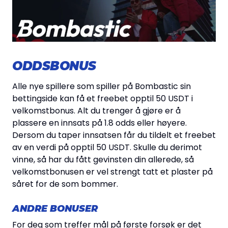
ODDSBONUS
Alle nye spillere som spiller på Bombastic sin
bettingside kan få et freebet opptil 50 USDT i
velkomstbonus. Alt du trenger å gjøre er å
plassere en innsats på 1.8 odds eller høyere.
Dersom du taper innsatsen får du tildelt et freebet
av en verdi på opptil 50 USDT. Skulle du derimot
vinne, så har du fått gevinsten din allerede, så
velkomstbonusen er vel strengt tatt et plaster på
såret for de som bommer.
ANDRE BONUSER
For deg som treffer mål på første forsøk er det