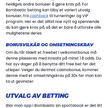
heldigvis andre bonuser å gjøre krav på. For
Bombastic betting kan tilby et variert utvalg
bonuser, fra
cashback
til turneringer og VIP
program. Her er det alltid noe nytt og spennende
du kan gjøre krav på, så det er bare å utforske alle
mulighetene deres.
BONUSVILKÅR OG OMSETNINGSKRAV
Om du får tildelt et freebet i velkomstbonus må
denne plasseres med innsats på minst 1.8 odds. Du
har syv dager på å benytte ditt free bet før det
utløper. Velger du derimot casinobonus, kommer
denne med et omsetningskrav på 30x før man kan
ta ut gevinster.
UTVALG AV BETTING
Blar man opp i Bombastic sin sportsbook er det litt