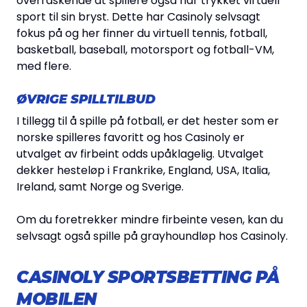
overraskende at spillere også har trykket virtuell
sport til sin bryst. Dette har Casinoly selvsagt
fokus på og her finner du virtuell tennis, fotball,
basketball, baseball, motorsport og fotball-VM,
med flere.
ØVRIGE SPILLTILBUD
I tillegg til å spille på fotball, er det hester som er
norske spilleres favoritt og hos Casinoly er
utvalget av firbeint odds upåklagelig. Utvalget
dekker hesteløp i Frankrike, England, USA, Italia,
Ireland, samt Norge og Sverige.
Om du foretrekker mindre firbeinte vesen, kan du
selvsagt også spille på grayhoundløp hos Casinoly.
CASINOLY SPORTSBETTING PÅ
MOBILEN