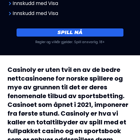
Innskudd med Visa
Innskudd med Visa
SPILL NÅ
Regler og vilkår gjelder. Spill ansvarlig. 18+
Casinoly er uten tvil en av de bedre
nettcasinoene for norske spillere og
mye av grunnen til det er deres
fenomenale tilbud av sportsbetting.
Casinoet som åpnet i 2021, imponerer
fra første stund. Casinoly er hva vi
kaller en totaltilbyder av spill med et
fullpakket casino og en sportsbook
som er enhver oddsspillers drøm.