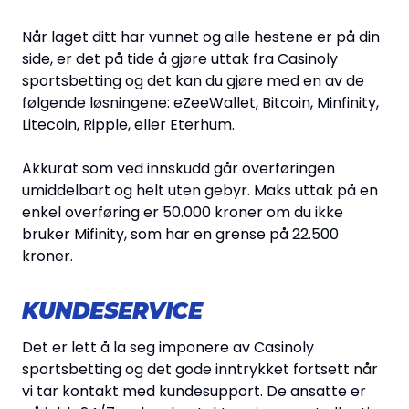
Når laget ditt har vunnet og alle hestene er på din
side, er det på tide å gjøre uttak fra Casinoly
sportsbetting og det kan du gjøre med en av de
følgende løsningene: eZeeWallet, Bitcoin, Minfinity,
Litecoin, Ripple, eller Eterhum.
Akkurat som ved innskudd går overføringen
umiddelbart og helt uten gebyr. Maks uttak på en
enkel overføring er 50.000 kroner om du ikke
bruker Mifinity, som har en grense på 22.500
kroner.
KUNDESERVICE
Det er lett å la seg imponere av Casinoly
sportsbetting og det gode inntrykket fortsett når
vi tar kontakt med kundesupport. De ansatte er