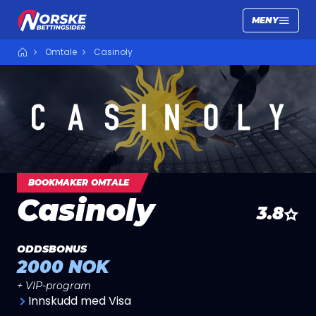
MENY
Omtale
Casinoly
BOOKMAKER OMTALE
Casinoly
3.8
ODDSBONUS
2000 NOK
+ VIP-program
Innskudd med Visa