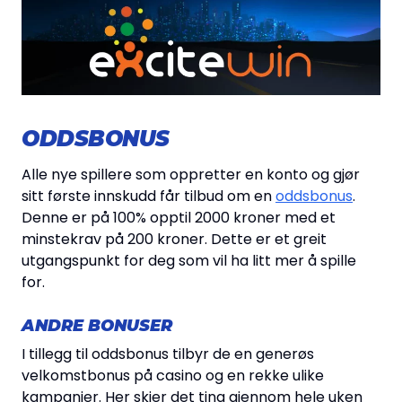
ODDSBONUS
Alle nye spillere som oppretter en konto og gjør
sitt første innskudd får tilbud om en
oddsbonus
.
Denne er på 100% opptil 2000 kroner med et
minstekrav på 200 kroner. Dette er et greit
utgangspunkt for deg som vil ha litt mer å spille
for.
ANDRE BONUSER
I tillegg til oddsbonus tilbyr de en generøs
velkomstbonus på casino og en rekke ulike
kampanjer. Her skjer det ting gjennom hele uken