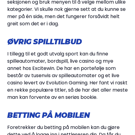
seksjonen og bruk menyen til å velge mellom ulike
kategorier. Vi skulle nok gjerne sett at du kunne se
mer på én side, men det fungerer forsåvidt helt
greit som det er i dag.
ØVRIG SPILLTILBUD
I tillegg til et godt utvalg sport kan du finne
spilleautomater, bordspill, live casino og mye
annet hos Excitewin. De har en portefølje som
består av tusenvis av spilleautomater og et live
casino levert av Evolution Gaming. Her fant vi raskt
en rekke populære titler, så de har det aller meste
man kan forvente av en seriøs bookie.
BETTING PÅ MOBILEN
Foretrekker du betting på mobilen kan du gjøre
dette ved å logge inn i nettleseren din. Da får du