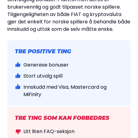
brukervennlig og godt tilpasset norske spillere.
Tilgjengeligheten av både FIAT og kryptovaluta
gjør det enkelt for norske spillere å behandle både
innskudd og uttak som de selv måtte ønske.
TRE POSITIVE TING
Generøse bonuser
Stort utvalg spill
Innskudd med Visa, Mastercard og
MiFinity
TRE TING SOM KAN FORBEDRES
Litt liten FAQ-seksjon