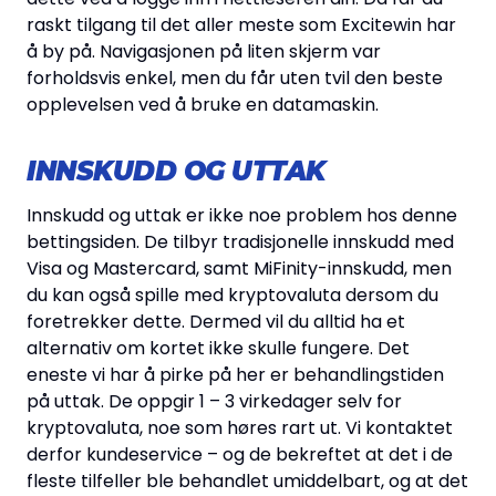
raskt tilgang til det aller meste som Excitewin har
å by på. Navigasjonen på liten skjerm var
forholdsvis enkel, men du får uten tvil den beste
opplevelsen ved å bruke en datamaskin.
INNSKUDD OG UTTAK
Innskudd og uttak er ikke noe problem hos denne
bettingsiden. De tilbyr tradisjonelle innskudd med
Visa og Mastercard, samt MiFinity-innskudd, men
du kan også spille med kryptovaluta dersom du
foretrekker dette. Dermed vil du alltid ha et
alternativ om kortet ikke skulle fungere. Det
eneste vi har å pirke på her er behandlingstiden
på uttak. De oppgir 1 – 3 virkedager selv for
kryptovaluta, noe som høres rart ut. Vi kontaktet
derfor kundeservice – og de bekreftet at det i de
fleste tilfeller ble behandlet umiddelbart, og at det