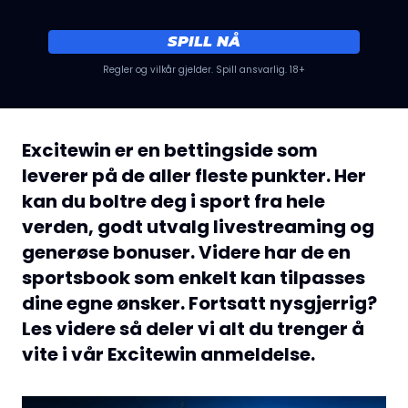
SPILL NÅ
Regler og vilkår gjelder. Spill ansvarlig. 18+
Excitewin er en bettingside som
leverer på de aller fleste punkter. Her
kan du boltre deg i sport fra hele
verden, godt utvalg livestreaming og
generøse bonuser. Videre har de en
sportsbook som enkelt kan tilpasses
dine egne ønsker. Fortsatt nysgjerrig?
Les videre så deler vi alt du trenger å
vite i vår Excitewin anmeldelse.