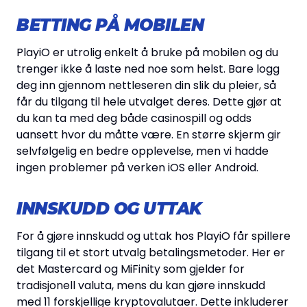
BETTING PÅ MOBILEN
PlayiO er utrolig enkelt å bruke på mobilen og du
trenger ikke å laste ned noe som helst. Bare logg
deg inn gjennom nettleseren din slik du pleier, så
får du tilgang til hele utvalget deres. Dette gjør at
du kan ta med deg både casinospill og odds
uansett hvor du måtte være. En større skjerm gir
selvfølgelig en bedre opplevelse, men vi hadde
ingen problemer på verken iOS eller Android.
INNSKUDD OG UTTAK
For å gjøre innskudd og uttak hos PlayiO får spillere
tilgang til et stort utvalg betalingsmetoder. Her er
det Mastercard og MiFinity som gjelder for
tradisjonell valuta, mens du kan gjøre innskudd
med 11 forskjellige kryptovalutaer. Dette inkluderer