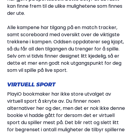
kan finne frem til de ulike mulighetene som finnes
der ute.
Alle kampene har tilgang på en match tracker,
samt scoreboard med oversikt over de viktigste
trekkene i kampen. Oddsen oppdaterer seg kjapt,
så du får all den tilgangen du trenger for å spille.
Selv om vi tidvis finner designet litt kjedelig, så er
dette et mer enn godt nok utgangspunkt for deg
som vil spille på live sport.
VIRTUELL SPORT
PlayiO bookmaker har ikke store utvalget av
virtuell sport å skryte av. Du finner noen
alternativer her og der, men det er nok ikke denne
bookie vi hadde gått for dersom det er virtuell
sport du spiller mest på. Det blir rett og slett litt
for begrenset i antall muligheter de tilbyr spillerne