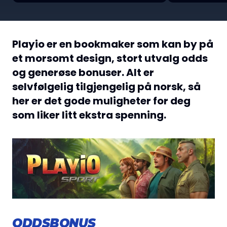
Playio er en bookmaker som kan by på
et morsomt design, stort utvalg odds
og generøse bonuser. Alt er
selvfølgelig tilgjengelig på norsk, så
her er det gode muligheter for deg
som liker litt ekstra spenning.
ODDSBONUS