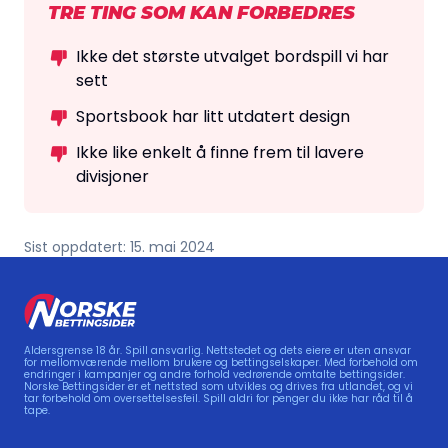
TRE TING SOM KAN FORBEDRES
Ikke det største utvalget bordspill vi har
sett
Sportsbook har litt utdatert design
Ikke like enkelt å finne frem til lavere
divisjoner
Sist oppdatert: 15. mai 2024
Aldersgrense 18 år. Spill ansvarlig. Nettstedet og dets eiere er uten ansvar
for mellomværende mellom brukere og bettingselskaper. Med forbehold om
endringer i kampanjer og andre forhold vedrørende omtalte bettingsider.
Norske Bettingsider er et nettsted som utvikles og drives fra utlandet, og vi
tar forbehold om oversettelsesfeil. Spill aldri for penger du ikke har råd til å
tape.