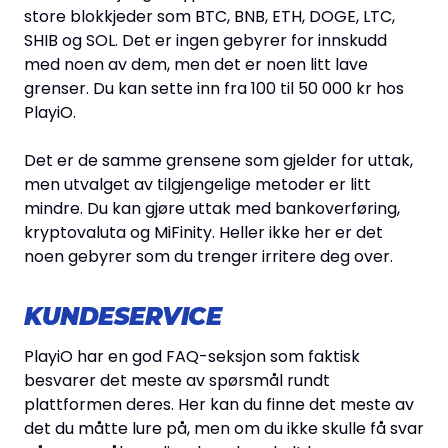
store blokkjeder som BTC, BNB, ETH, DOGE, LTC,
SHIB og SOL. Det er ingen gebyrer for innskudd
med noen av dem, men det er noen litt lave
grenser. Du kan sette inn fra 100 til 50 000 kr hos
PlayiO.
Det er de samme grensene som gjelder for uttak,
men utvalget av tilgjengelige metoder er litt
mindre. Du kan gjøre uttak med bankoverføring,
kryptovaluta og MiFinity. Heller ikke her er det
noen gebyrer som du trenger irritere deg over.
KUNDESERVICE
PlayiO har en god FAQ-seksjon som faktisk
besvarer det meste av spørsmål rundt
plattformen deres. Her kan du finne det meste av
det du måtte lure på, men om du ikke skulle få svar