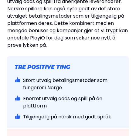
utvalg odds og spill fra anerkjente leverandører.
Norske spillere kan også nyte godt av det store
utvalget betalingsmetoder som er tilgjengelig på
plattformen deres. Dette kombinert med en
mengde bonuser og kampanjer gjør at vi trygt kan
anbefale PlayiO for deg som søker noe nytt å
prøve lykken på.
TRE POSITIVE TING
Stort utvalg betalingsmetoder som
fungerer i Norge
Enormt utvalg odds og spill på én
plattform
Tilgjengelig på norsk med godt språk