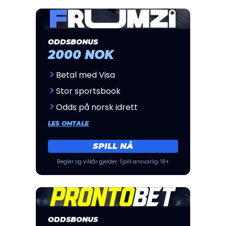
ODDSBONUS
2000 NOK
Betal med Visa
Stor sportsbook
Odds på norsk idrett
LES OMTALE
SPILL NÅ
Regler og vilkår gjelder. Spill ansvarlig. 18+
ODDSBONUS