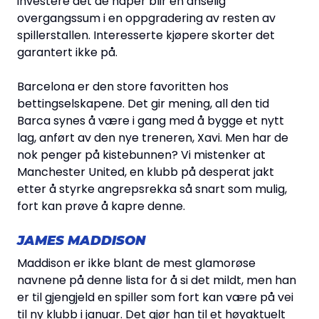
investere det de håper blir en anselig
overgangssum i en oppgradering av resten av
spillerstallen. Interesserte kjøpere skorter det
garantert ikke på.
Barcelona er den store favoritten hos
bettingselskapene. Det gir mening, all den tid
Barca synes å være i gang med å bygge et nytt
lag, anført av den nye treneren, Xavi. Men har de
nok penger på kistebunnen? Vi mistenker at
Manchester United, en klubb på desperat jakt
etter å styrke angrepsrekka så snart som mulig,
fort kan prøve å kapre denne.
JAMES MADDISON
Maddison er ikke blant de mest glamorøse
navnene på denne lista for å si det mildt, men han
er til gjengjeld en spiller som fort kan være på vei
til ny klubb i januar. Det gjør han til et høyaktuelt