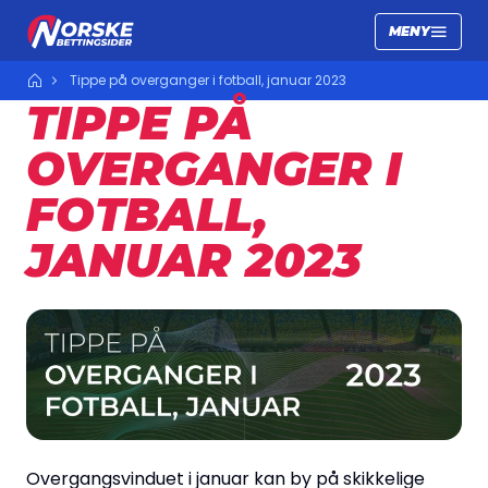
MENY
Tippe på overganger i fotball, januar 2023
TIPPE PÅ
OVERGANGER I
FOTBALL,
JANUAR 2023
Overgangsvinduet i januar kan by på skikkelige