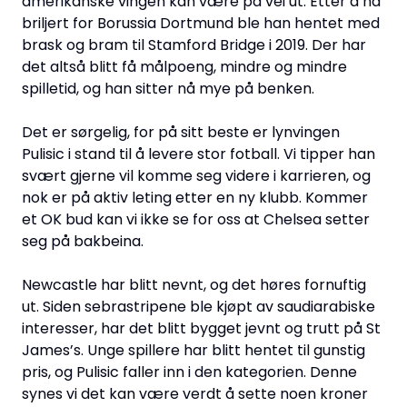
amerikanske vingen kan være på vei ut. Etter å ha
briljert for Borussia Dortmund ble han hentet med
brask og bram til Stamford Bridge i 2019. Der har
det altså blitt få målpoeng, mindre og mindre
spilletid, og han sitter nå mye på benken.
Det er sørgelig, for på sitt beste er lynvingen
Pulisic i stand til å levere stor fotball. Vi tipper han
svært gjerne vil komme seg videre i karrieren, og
nok er på aktiv leting etter en ny klubb. Kommer
et OK bud kan vi ikke se for oss at Chelsea setter
seg på bakbeina.
Newcastle har blitt nevnt, og det høres fornuftig
ut. Siden sebrastripene ble kjøpt av saudiarabiske
interesser, har det blitt bygget jevnt og trutt på St
James’s. Unge spillere har blitt hentet til gunstig
pris, og Pulisic faller inn i den kategorien. Denne
synes vi det kan være verdt å sette noen kroner