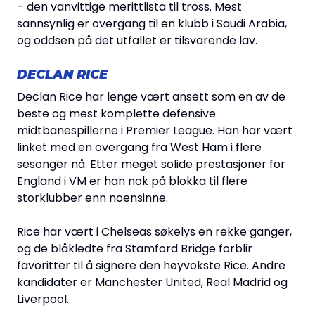
– den vanvittige merittlista til tross. Mest
sannsynlig er overgang til en klubb i Saudi Arabia,
og oddsen på det utfallet er tilsvarende lav.
DECLAN RICE
Declan Rice har lenge vært ansett som en av de
beste og mest komplette defensive
midtbanespillerne i Premier League. Han har vært
linket med en overgang fra West Ham i flere
sesonger nå. Etter meget solide prestasjoner for
England i VM er han nok på blokka til flere
storklubber enn noensinne.
Rice har vært i Chelseas søkelys en rekke ganger,
og de blåkledte fra Stamford Bridge forblir
favoritter til å signere den høyvokste Rice. Andre
kandidater er Manchester United, Real Madrid og
Liverpool.