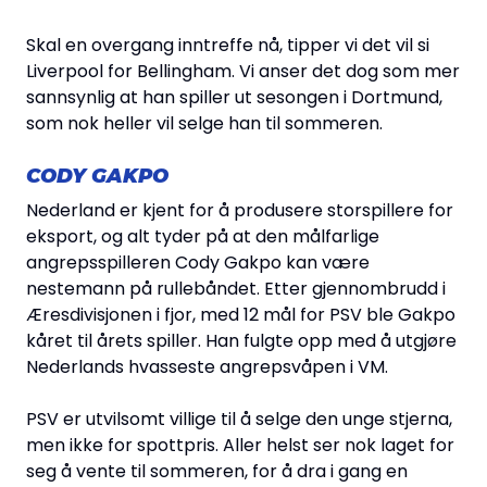
Skal en overgang inntreffe nå, tipper vi det vil si
Liverpool for Bellingham. Vi anser det dog som mer
sannsynlig at han spiller ut sesongen i Dortmund,
som nok heller vil selge han til sommeren.
CODY GAKPO
Nederland er kjent for å produsere storspillere for
eksport, og alt tyder på at den målfarlige
angrepsspilleren Cody Gakpo kan være
nestemann på rullebåndet. Etter gjennombrudd i
Æresdivisjonen i fjor, med 12 mål for PSV ble Gakpo
kåret til årets spiller. Han fulgte opp med å utgjøre
Nederlands hvasseste angrepsvåpen i VM.
PSV er utvilsomt villige til å selge den unge stjerna,
men ikke for spottpris. Aller helst ser nok laget for
seg å vente til sommeren, for å dra i gang en