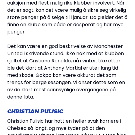
auksjon med flest mulig rike klubber involvert. Når
det er sagt, kan det være mulig å sikre seg virkelig
store penger på å selge til i januar. Da gjelder det å
finne en klubb som både er desperat og har mye
penger.
Det kan være en god beskrivelse av Manchester
United i skrivende stund. Ikke nok med at klubben
sjaltet ut Cristiano Ronaldo, nå i vinter. Like etter
ble det klart at Anthony Martial er ute i lang tid
med skade. Gakpo kan være akkurat det som
trengs for berge sesongen. Vi anser dette som en
av de klart mest sannsynlige overgangene på
denne lista.
CHRISTIAN PULISIC
Christian Pulisic har hatt en heller svak karriere i
Chelsea så langt, og mye tyder på at den