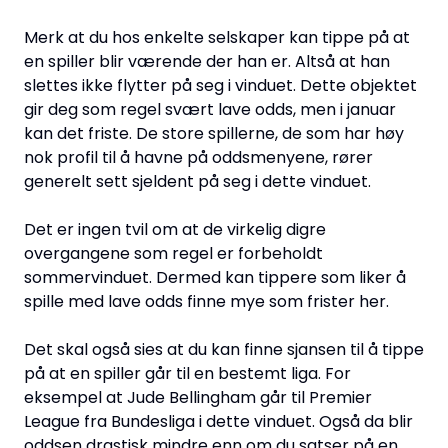
Merk at du hos enkelte selskaper kan tippe på at
en spiller blir værende der han er. Altså at han
slettes ikke flytter på seg i vinduet. Dette objektet
gir deg som regel svært lave odds, men i januar
kan det friste. De store spillerne, de som har høy
nok profil til å havne på oddsmenyene, rører
generelt sett sjeldent på seg i dette vinduet.
Det er ingen tvil om at de virkelig digre
overgangene som regel er forbeholdt
sommervinduet. Dermed kan tippere som liker å
spille med lave odds finne mye som frister her.
Det skal også sies at du kan finne sjansen til å tippe
på at en spiller går til en bestemt liga. For
eksempel at Jude Bellingham går til Premier
League fra Bundesliga i dette vinduet. Også da blir
oddsen drastisk mindre enn om du satser på en