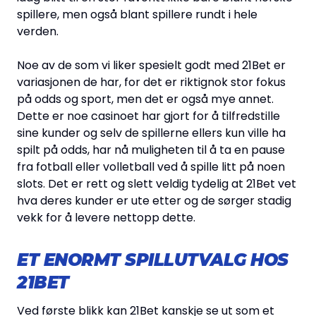
spillere, men også blant spillere rundt i hele
verden.
Noe av de som vi liker spesielt godt med 21Bet er
variasjonen de har, for det er riktignok stor fokus
på odds og sport, men det er også mye annet.
Dette er noe casinoet har gjort for å tilfredstille
sine kunder og selv de spillerne ellers kun ville ha
spilt på odds, har nå muligheten til å ta en pause
fra fotball eller volletball ved å spille litt på noen
slots. Det er rett og slett veldig tydelig at 21Bet vet
hva deres kunder er ute etter og de sørger stadig
vekk for å levere nettopp dette.
ET ENORMT SPILLUTVALG HOS
21BET
Ved første blikk kan 21Bet kanskje se ut som et