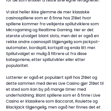
for de som ønsker å teste sine egne ferdigheter.
Vi skal heller ikke glemme de mer klassiske
casinospillene som er å finne hos 21Bet hvor
spillene kommer fra velkjente spillutviklere som
Microgaming og Realtime Gaming. Her er det
største utvalget blant slots, men det er også en
rekke andre casinospill tilgjengelig som jackpot-
automater, bordspill, kortspill og enda litt mer.
Spillutvalget er mulig å filtrere ut fra disse
kategoriene, etter spillutvikler eller etter
popularitet.
Lotterier er også et populært spill hos 21Bet og
dette sammen med deres Live Casino gjør 21Bet til
et sted som kan by på mange timer med
underholdning. Blant spillene som er å finne i Live
Casino er klassikere som Baccarat, Roulette og
Blackjack tilgjengelig, men også her finnes det et