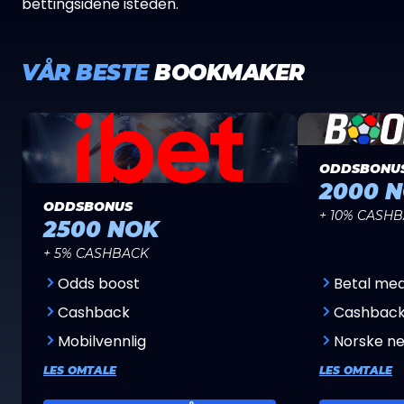
bettingsidene isteden.
VÅR BESTE
BOOKMAKER
ODDSBONU
2000 
ODDSBONUS
+ 10% CASH
2500 NOK
+ 5% CASHBACK
Odds boost
Betal med
Cashback
Cashbac
Mobilvennlig
Norske ne
LES OMTALE
LES OMTALE