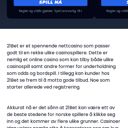
SPILL NÅ
Regler og vilkår gjelder. Spill ansvarlig. 18+
Regler og vilkå
21Bet er et spennende nettcasino som passer
godt til en rekke ulike casinospillere. Dette er
nemlig et online casino som kan tilby både ulike
casinospill samt andre former for underholdning
som odds og bordspill. I tillegg kan kunder hos
21Bet se frem til å motta gode tilbud. Noe som
starter allerede ved registrering.
Akkurat nå er det sånn at 21Bet kan være ett av
de beste stedene for norske spillere å klikke seg
inn og det kommer av flere ulike grunner. Casinoer